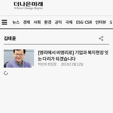
뉴스
경제
사회
환경
공익
국제
ESG·CSR
인터뷰
오
김태윤
[영리에서 비영리로] 기업과 복지현장 잇
는 다리가 되겠습니다
박란희 편집장
2013년 2월 12일