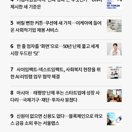
제시한 새 기준은
버릴 뻔한 커튼·쿠션에 새 가치…이케아에 들어
온 사회적기업 재봉 서비스
한 줄 점자를 ‘화면’으로…50년 난제 풀고 세계
시장 두드린 ‘닷’
사이임팩트-넥스트임팩트, 사회복지 현장을 위
한 AI 리빙랩 업무 협약 체결
아시아ㆍ태평양 난제 푸는 스타트업에 성장 사
다리…국제기구·재단·투자사 뭉쳤다
신원이 없으면 신용도 없다…블록체인으로 라오
스 금융 소외 푸는 서울랩스