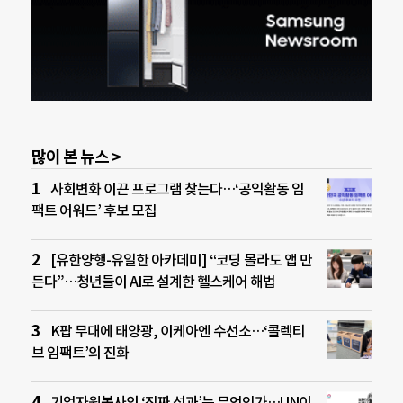
많이 본 뉴스 >
사회변화 이끈 프로그램 찾는다…‘공익활동 임
팩트 어워드’ 후보 모집
[유한양행-유일한 아카데미] “코딩 몰라도 앱 만
든다”…청년들이 AI로 설계한 헬스케어 해법
K팝 무대에 태양광, 이케아엔 수선소…‘콜렉티
브 임팩트’의 진화
기업자원봉사의 ‘진짜 성과’는 무엇인가…UN이