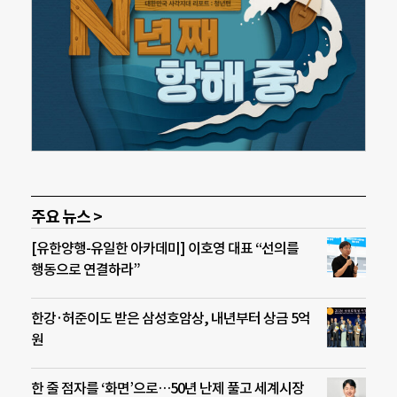
주요 뉴스 >
[유한양행-유일한 아카데미] 이호영 대표 “선의를
행동으로 연결하라”
한강·허준이도 받은 삼성호암상, 내년부터 상금 5억
원
한 줄 점자를 ‘화면’으로…50년 난제 풀고 세계시장