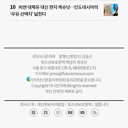
비싼 대체유 대신 현지 캐슈넛…인도네시아의
‘우유 선택지’ 넓힌다
(주)더나은미래 발행인/편집인: 김윤곤
청소년보호정책 책임자: 정유진
서울 중구 세종대로 135-9, 4층(태평로1가)
기사제보:
press@futurechosun.com
인터넷신문윤리위원회 윤리강령을 준수합니다.
Copyright 더나은미래 All rights reserved.
무단 전재 및 재배포 금지.
회사소개
개인정보처리방침
청소년보호정책
알립니다