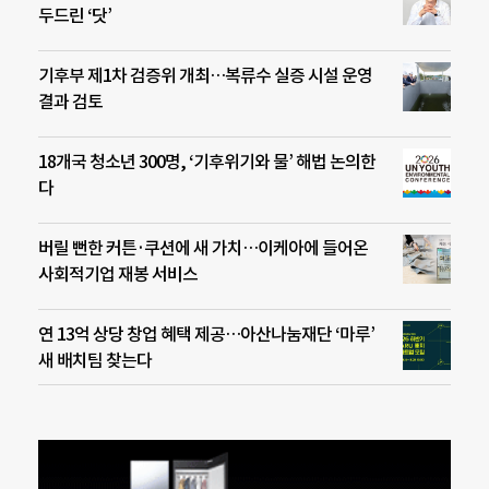
두드린 ‘닷’
기후부 제1차 검증위 개최…복류수 실증 시설 운영
결과 검토
18개국 청소년 300명, ‘기후위기와 물’ 해법 논의한
다
버릴 뻔한 커튼·쿠션에 새 가치…이케아에 들어온
사회적기업 재봉 서비스
연 13억 상당 창업 혜택 제공…아산나눔재단 ‘마루’
새 배치팀 찾는다