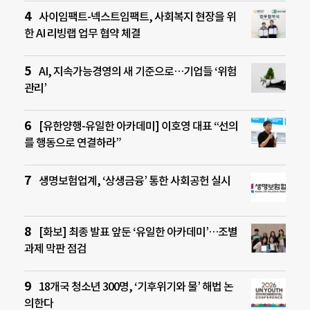
사이임팩트-넥스트임팩트, 사회복지 현장을 위
한 AI 리빙랩 업무 협약 체결
AI, 지속가능경영의 새 기준으로…기업들 ‘위험
관리’
[유한양행-유일한 아카데미] 이호영 대표 “선의
를 행동으로 연결하라”
생명보험업계, ‘상생금융’ 통한 사회공헌 실시
[화보] 최종 발표 앞둔 ‘유일한 아카데미’…조별
과제 막판 점검
18개국 청소년 300명, ‘기후위기와 물’ 해법 논
의한다