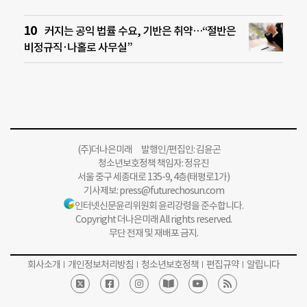
커지는 공익 법률 수요, 기반은 취약…“절반은
비정규직·나홀로 사무실”
(주)더나은미래 발행인/편집인: 김윤곤
청소년보호정책 책임자: 정유진
서울 중구 세종대로 135-9, 4층(태평로1가)
기사제보:
press@futurechosun.com
인터넷신문윤리위원회 윤리강령을 준수합니다.
Copyright 더나은미래 All rights reserved.
무단 전재 및 재배포 금지.
회사소개
개인정보처리방침
청소년보호정책
편집규약
알립니다