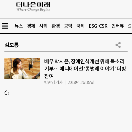
뉴스
경제
사회
환경
공익
국제
ESG·CSR
인터뷰
오
김보통
배우 박시은, 장애인식개선 위해 목소리
기부… 애니메이션 ‘콩벌레 이야기’ 더빙
참여
박민영 기자
2018년 1월 15일