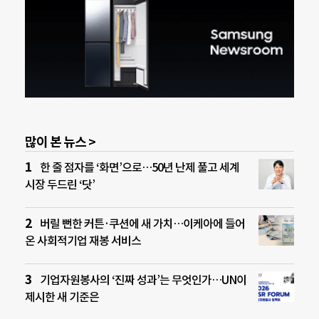
많이 본 뉴스 >
한 줄 점자를 ‘화면’으로…50년 난제 풀고 세계
시장 두드린 ‘닷’
버릴 뻔한 커튼·쿠션에 새 가치…이케아에 들어
온 사회적기업 재봉 서비스
기업자원봉사의 ‘진짜 성과’는 무엇인가…UN이
제시한 새 기준은