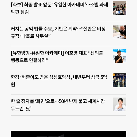
[화보] 최종 발표 앞둔 ‘유일한 아카데미’…조별 과제
막판 점검
커지는 공익 법률 수요, 기반은 취약…“절반은 비정
규직·나홀로 사무실”
[유한양행-유일한 아카데미] 이호영 대표 “선의를
행동으로 연결하라”
한강·허준이도 받은 삼성호암상, 내년부터 상금 5억
원
한 줄 점자를 ‘화면’으로…50년 난제 풀고 세계시장
두드린 ‘닷’