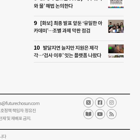
와 물’ 해법 논의한다
[화보] 최종 발표 앞둔 ‘유일한 아
카데미’…조별 과제 막판 점검
발달지연 늘지만 지원은 제각
각…‘검사 이후’ 잇는 플랫폼 나왔다
ss@futurechosun.com
보호정책 책임자: 정유진
단 전재 및 재배포 금지.
니다