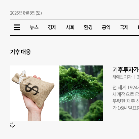
2026년 8월 8일(토)
뉴스
경제
사회
환경
공익
국제
기후 대응
기후투자가 
채예빈 기자
2
전 세계 192
세계적으로 E
뚜렷한 재무 성
가 16일 발표한
탄소화 활동으
유지하거나 확
었다. 스코프(
해 7%로 하락