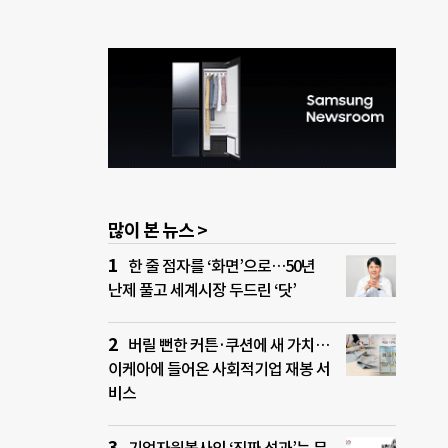
많이 본 뉴스 >
한 줄 점자를 ‘화면’으로…50년
난제 풀고 세계시장 두드린 ‘닷’
버릴 뻔한 커튼·쿠션에 새 가치…
이케아에 들어온 사회적기업 재봉 서
비스