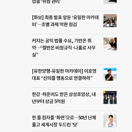
업들 ‘위험 관리’
[화보] 최종 발표 앞둔 ‘유일한 아카데
미’…조별 과제 막판 점검
커지는 공익 법률 수요, 기반은 취
약…“절반은 비정규직·나홀로 사무
실”
[유한양행-유일한 아카데미] 이호영
대표 “선의를 행동으로 연결하라”
한강·허준이도 받은 삼성호암상, 내
년부터 상금 5억원
한 줄 점자를 ‘화면’으로…50년 난제
풀고 세계시장 두드린 ‘닷’