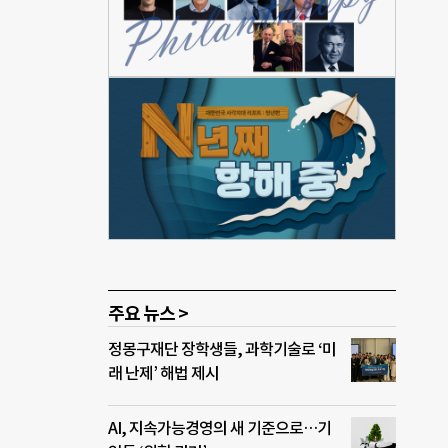
업
16개
화
했다.
적극
기술·
 제약
재생
빈
주요 뉴스 >
정몽구재단 장학생들, 과학기술로 ‘미
래 난제’ 해법 제시
AI, 지속가능경영의 새 기준으로…기