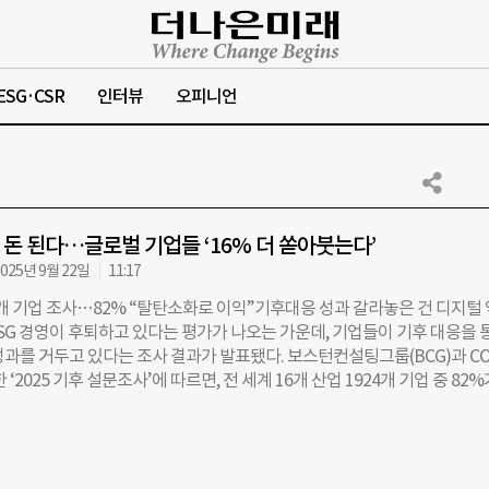
ESG·CSR
인터뷰
오피니언
돈 된다…글로벌 기업들 ‘16% 더 쏟아붓는다’
025년 9월 22일
11:17
4개 기업 조사…82% “탈탄소화로 이익”기후대응 성과 갈라놓은 건 디지털
SG 경영이 후퇴하고 있다는 평가가 나오는 가운데, 기업들이 기후 대응을 
과를 거두고 있다는 조사 결과가 발표됐다. 보스턴컨설팅그룹(BCG)과 CO2
 ‘2025 기후 설문조사’에 따르면, 전 세계 16개 산업 1924개 기업 중 82%
로 경제적 이익을 얻었다고 답했다. 이 가운데 70%는 향후 기후 관련 투
대할 계획이라고 밝혔다. 기후 관련 외부 보고나 감축 목표 설정은 눈에 띄
온실가스 배출 범위) 1·2·3 전 범위를 공개한 기업 비중은 2023년 10%에
했다. 같은 기간 전 범위를 대상으로 감축 목표를 세운 기업도 19%에서 1