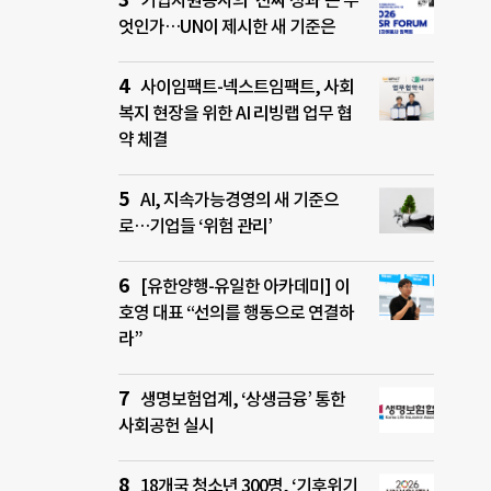
기업자원봉사의 ‘진짜 성과’는 무
엇인가…UN이 제시한 새 기준은
사이임팩트-넥스트임팩트, 사회
복지 현장을 위한 AI 리빙랩 업무 협
약 체결
AI, 지속가능경영의 새 기준으
로…기업들 ‘위험 관리’
[유한양행-유일한 아카데미] 이
호영 대표 “선의를 행동으로 연결하
라”
생명보험업계, ‘상생금융’ 통한
사회공헌 실시
18개국 청소년 300명, ‘기후위기