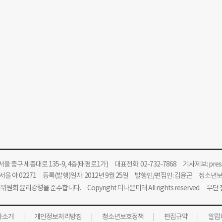
울 중구 세종대로 135-9, 4층(태평로1가) 대표전화: 02-732-7868 기사제보:
pre
울 아 02271 등록(발행)일자: 2012년 9월 25일 발행인/편집인: 김윤곤 청소년
위원회 윤리강령을 준수합니다.
Copyright 더나은미래 All rights reserved. 무
사소개
개인정보처리방침
청소년보호정책
편집규약
알립