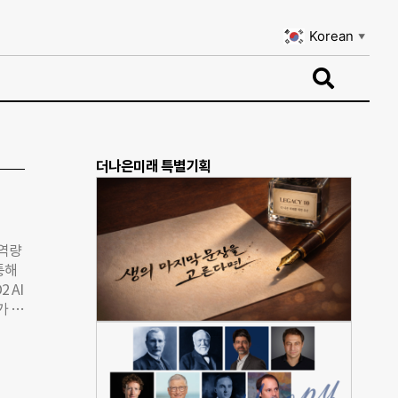
Korean
▼
Korean
▼
더나은미래 특별기획
 역량
통해
 AI
가 탈
자를
게 줄
서 올
3%로