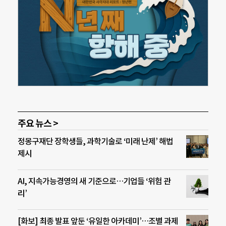
주요 뉴스 >
정몽구재단 장학생들, 과학기술로 ‘미래 난제’ 해법
제시
AI, 지속가능경영의 새 기준으로…기업들 ‘위험 관
리’
[화보] 최종 발표 앞둔 ‘유일한 아카데미’…조별 과제