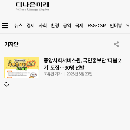
뉴스
경제
사회
환경
공익
국제
ESG·CSR
인터뷰
오
기자단
중앙사회서비스원, 국민홍보단 ‘따봄 2
기’ 모집…30명 선발
조유현 기자
2025년 5월 23일