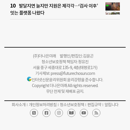
발달지연 늘지만 지원은 제각각…‘검사 이후’
잇는 플랫폼 나왔다
(주)더나은미래 발행인/편집인: 김윤곤
청소년보호정책 책임자: 정유진
서울 중구 세종대로 135-9, 4층(태평로1가)
기사제보:
press@futurechosun.com
인터넷신문윤리위원회 윤리강령을 준수합니다.
Copyright 더나은미래 All rights reserved.
무단 전재 및 재배포 금지.
회사소개
개인정보처리방침
청소년보호정책
편집규약
알립니다