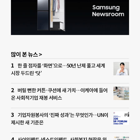
많이 본 뉴스 >
한 줄 점자를 ‘화면’으로…50년 난제 풀고 세계
시장 두드린 ‘닷’
버릴 뻔한 커튼·쿠션에 새 가치…이케아에 들어
온 사회적기업 재봉 서비스
기업자원봉사의 ‘진짜 성과’는 무엇인가…UN이
제시한 새 기준은
사이임팩트-넥스트임팩트, 사회복지 현장을 위