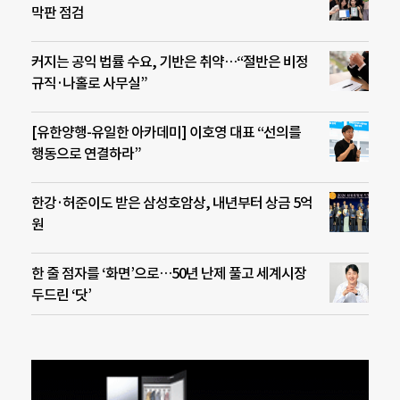
막판 점검
커지는 공익 법률 수요, 기반은 취약…“절반은 비정
규직·나홀로 사무실”
[유한양행-유일한 아카데미] 이호영 대표 “선의를
행동으로 연결하라”
한강·허준이도 받은 삼성호암상, 내년부터 상금 5억
원
한 줄 점자를 ‘화면’으로…50년 난제 풀고 세계시장
두드린 ‘닷’