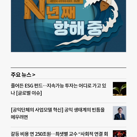
주요 뉴스 >
줄어든 ESG 펀드…지속가능 투자는 어디로 가고 있
나 [글로벌 이슈]
[공익단체의 사업모델 혁신] 공익 생태계의 빈틈을
메우려면
갈등 비용 연 250조원…최샛별 교수 “사회적 연결 회