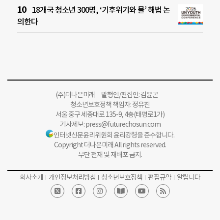
18개국 청소년 300명, ‘기후위기와 물’ 해법 논
의한다
(주)더나은미래 발행인/편집인: 김윤곤
청소년보호정책 책임자: 정유진
서울 중구 세종대로 135-9, 4층(태평로1가)
기사제보:
press@futurechosun.com
인터넷신문윤리위원회 윤리강령을 준수합니다.
Copyright 더나은미래 All rights reserved.
무단 전재 및 재배포 금지.
회사소개
개인정보처리방침
청소년보호정책
편집규약
알립니다