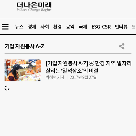
뉴스
경제
사회
환경
공익
국제
ESG·CSR
인터뷰
오
기업 자원봉사 A-Z
[기업 자원봉사 A-Z] ④ 환경‧지역‧일자리
살리는 ‘일석삼조’의 비결
박혜연 기자
2017년 9월 27일