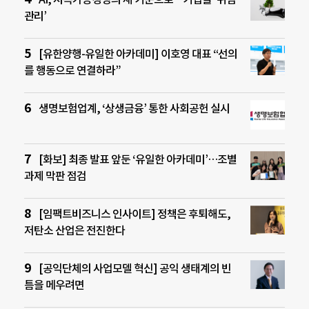
관리’
[유한양행-유일한 아카데미] 이호영 대표 “선의
를 행동으로 연결하라”
생명보험업계, ‘상생금융’ 통한 사회공헌 실시
[화보] 최종 발표 앞둔 ‘유일한 아카데미’…조별
과제 막판 점검
[임팩트비즈니스 인사이트] 정책은 후퇴해도,
저탄소 산업은 전진한다
[공익단체의 사업모델 혁신] 공익 생태계의 빈
틈을 메우려면