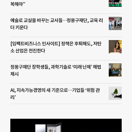
복해야”
예술로 교실을 바꾸는 교사들…정몽구재단, 교육 리
더 키운다
[임팩트비즈니스 인사이트] 정책은 후퇴해도, 저탄
소 산업은 전진한다
정몽구재단 장학생들, 과학기술로 ‘미래 난제’ 해법
제시
AI, 지속가능경영의 새 기준으로…기업들 ‘위험 관
리’