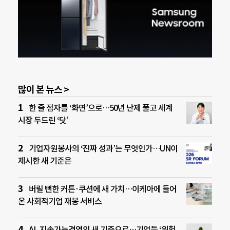
많이 본 뉴스 >
한 줄 점자를 ‘화면’으로…50년 난제 풀고 세계
시장 두드린 ‘닷’
기업자원봉사의 ‘진짜 성과’는 무엇인가…UN이
제시한 새 기준은
버릴 뻔한 커튼·쿠션에 새 가치…이케아에 들어
온 사회적기업 재봉 서비스
AI, 지속가능경영의 새 기준으로…기업들 ‘위험