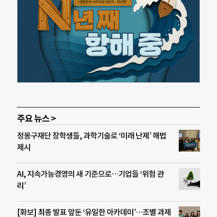
주요 뉴스 >
정몽구재단 장학생들, 과학기술로 ‘미래 난제’ 해법
제시
AI, 지속가능경영의 새 기준으로…기업들 ‘위험 관
리’
[화보] 최종 발표 앞둔 ‘유일한 아카데미’…조별 과제