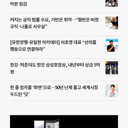
막판 점검
커지는 공익 법률 수요, 기반은 취약…“절반은 비정
규직·나홀로 사무실”
[유한양행-유일한 아카데미] 이호영 대표 “선의를
행동으로 연결하라”
한강·허준이도 받은 삼성호암상, 내년부터 상금 5억
원
한 줄 점자를 ‘화면’으로…50년 난제 풀고 세계시장
두드린 ‘닷’