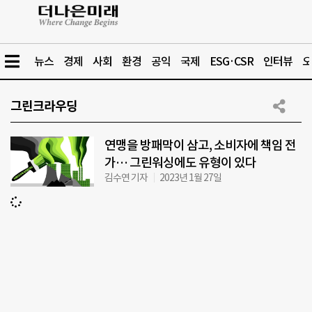
뉴스
경제
사회
환경
공익
국제
ESG·CSR
인터뷰
오
그린크라우딩
연맹을 방패막이 삼고, 소비자에 책임 전
가… 그린워싱에도 유형이 있다
김수연 기자
2023년 1월 27일