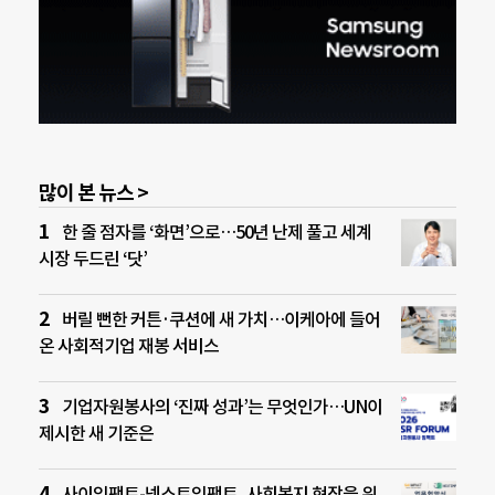
많이 본 뉴스 >
한 줄 점자를 ‘화면’으로…50년 난제 풀고 세계
시장 두드린 ‘닷’
버릴 뻔한 커튼·쿠션에 새 가치…이케아에 들어
온 사회적기업 재봉 서비스
기업자원봉사의 ‘진짜 성과’는 무엇인가…UN이
제시한 새 기준은
사이임팩트-넥스트임팩트, 사회복지 현장을 위