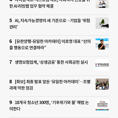
한 AI 리빙랩 업무 협약 체결
AI, 지속가능경영의 새 기준으로…기업들 ‘위험
관리’
[유한양행-유일한 아카데미] 이호영 대표 “선의
를 행동으로 연결하라”
생명보험업계, ‘상생금융’ 통한 사회공헌 실시
[화보] 최종 발표 앞둔 ‘유일한 아카데미’…조별
과제 막판 점검
18개국 청소년 300명, ‘기후위기와 물’ 해법 논
의한다