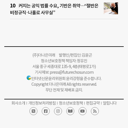
커지는 공익 법률 수요, 기반은 취약…“절반은
비정규직·나홀로 사무실”
(주)더나은미래 발행인/편집인: 김윤곤
청소년보호정책 책임자: 정유진
서울 중구 세종대로 135-9, 4층(태평로1가)
기사제보:
press@futurechosun.com
인터넷신문윤리위원회 윤리강령을 준수합니다.
Copyright 더나은미래 All rights reserved.
무단 전재 및 재배포 금지.
회사소개
개인정보처리방침
청소년보호정책
편집규약
알립니다