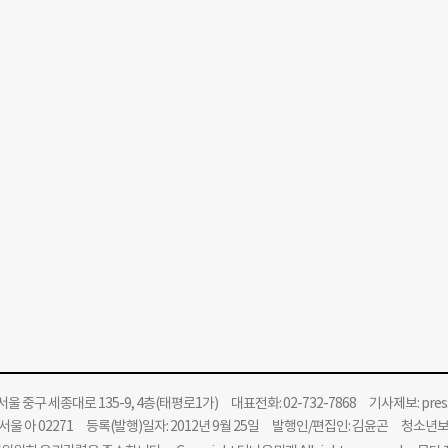
울 중구 세종대로 135-9, 4층(태평로1가) 대표전화: 02-732-7868 기사제보:
pre
울 아 02271 등록(발행)일자: 2012년 9월 25일 발행인/편집인: 김윤곤 청소년