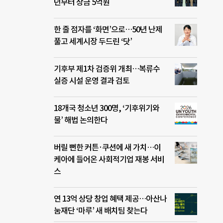
년부터 상금 5억원
한 줄 점자를 ‘화면’으로…50년 난제
풀고 세계시장 두드린 ‘닷’
기후부 제1차 검증위 개최…복류수
실증 시설 운영 결과 검토
18개국 청소년 300명, ‘기후위기와
물’ 해법 논의한다
버릴 뻔한 커튼·쿠션에 새 가치…이
케아에 들어온 사회적기업 재봉 서비
스
연 13억 상당 창업 혜택 제공…아산나
눔재단 ‘마루’ 새 배치팀 찾는다