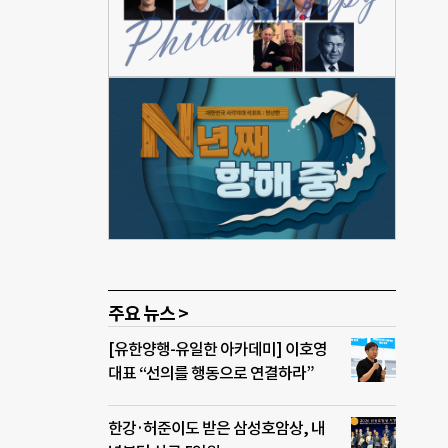
 환
 및
육,
주요 뉴스 >
[유한양행-유일한 아카데미] 이호영
대표 “선의를 행동으로 연결하라”
한강·허준이도 받은 삼성호암상, 내