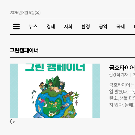
2026년 8월 6일(목)
뉴스
경제
사회
환경
공익
국제
그린캠페이너
금호타이어,
김강석 기자
2
금호타이어는 
일 밝혔다. 
탄소, 생물 
져 있다. 올해
기관)을 대상으
단계는 활동을
후위기의 의미
기 극복을 실