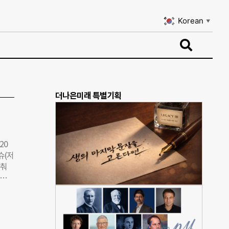
Korean
▼
Korean
▼
더나은미래 특별기획
20
슈(저
맞춰
혹은
, 2
, 기
후위
그린