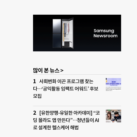
많이 본 뉴스 >
사회변화 이끈 프로그램 찾는
다…‘공익활동 임팩트 어워드’ 후보
모집
[유한양행-유일한 아카데미] “코
딩 몰라도 앱 만든다”…청년들이 AI
로 설계한 헬스케어 해법