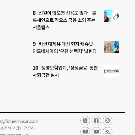
신원이 없으면 신용도 없다…블
록체인으로 라오스 금융 소외 푸는
서울랩스
비싼 대체유 대신 현지 캐슈넛…
인도네시아의 ‘우유 선택지’ 넓힌다
생명보험업계, ‘상생금융’ 통한
사회공헌 실시
ss@futurechosun.com
보호정책 책임자: 정유진