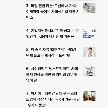
버릴 뻔한 커튼·쿠션에 새 가치…
이케아에 들어온 사회적기업 재봉 서
비스
기업자원봉사의 ‘진짜 성과’는 무
엇인가…UN이 제시한 새 기준은
한 줄 점자를 ‘화면’으로…50년
난제 풀고 세계시장 두드린 ‘닷’
사이임팩트-넥스트임팩트, 사회
복지 현장을 위한 AI 리빙랩 업무 협
약 체결
아시아ㆍ태평양 난제 푸는 스타
트업에 성장 사다리…국제기구·재단
·투자사 뭉쳤다