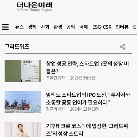
뉴스
경제
사회
환경
공익
국제
ESG·CSR
인터뷰
오
그리드위즈
창업 성공 전략, 스타트업 7곳의 성장 비
결은?
조유현 기자
2025년 3월 6일
임팩트 스타트업의 IPO 도전, “투자자와
소통할 공통 언어가 필요하다”
김규리 기자
2024년 11월 13일
기후테크로 코스닥에 입성한 ‘그리드위
즈’의 성장 스토리