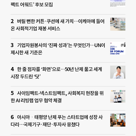
팩트 어워드’ 후보 모집
버릴 뻔한 커튼·쿠션에 새 가치…이케아에 들어
온 사회적기업 재봉 서비스
기업자원봉사의 ‘진짜 성과’는 무엇인가…UN이
제시한 새 기준은
한 줄 점자를 ‘화면’으로…50년 난제 풀고 세계
시장 두드린 ‘닷’
사이임팩트-넥스트임팩트, 사회복지 현장을 위
한 AI 리빙랩 업무 협약 체결
아시아ㆍ태평양 난제 푸는 스타트업에 성장 사
다리…국제기구·재단·투자사 뭉쳤다