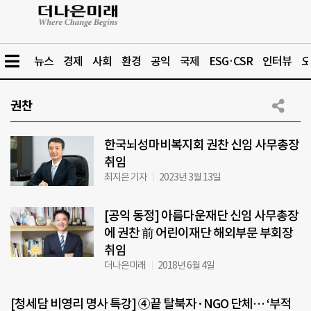
뉴스
경제
사회
환경
공익
국제
ESG·CSR
인터뷰
오
권찬
한국뇌성마비복지회 권찬 신임 사무총장
취임
최지은 기자
2023년 3월 13일
[공익 동정] 아름다운재단 신임 사무총장
에 권찬 前 어린이재단 해외부문 부회장
취임
더나은미래
2018년 6월 4일
[청세담 비영리 명사 특강] ④끝 탈북자·NGO 단체… ‘부적