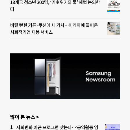
18개국 청소년 300명, ‘기후위기와 물’ 해법 논의한
다
버릴 뻔한 커튼·쿠션에 새 가치…이케아에 들어온
사회적기업 재봉 서비스
많이 본 뉴스 >
사회변화 이끈 프로그램 찾는다…‘공익활동 임