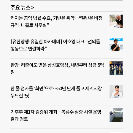
주요 뉴스 >
커지는 공익 법률 수요, 기반은 취약…“절반은 비정
규직·나홀로 사무실”
[유한양행-유일한 아카데미] 이호영 대표 “선의를
행동으로 연결하라”
한강·허준이도 받은 삼성호암상, 내년부터 상금 5억
원
한 줄 점자를 ‘화면’으로…50년 난제 풀고 세계시장
두드린 ‘닷’
기후부 제1차 검증위 개최…복류수 실증 시설 운영
결과 검토