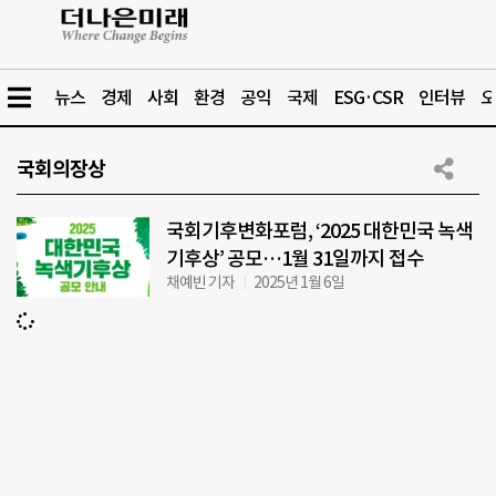
뉴스
경제
사회
환경
공익
국제
ESG·CSR
인터뷰
오
국회의장상
국회기후변화포럼, ‘2025 대한민국 녹색
기후상’ 공모…1월 31일까지 접수
채예빈 기자
2025년 1월 6일