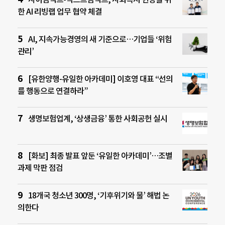
한 AI 리빙랩 업무 협약 체결
AI, 지속가능경영의 새 기준으로…기업들 ‘위험
관리’
[유한양행-유일한 아카데미] 이호영 대표 “선의
를 행동으로 연결하라”
생명보험업계, ‘상생금융’ 통한 사회공헌 실시
[화보] 최종 발표 앞둔 ‘유일한 아카데미’…조별
과제 막판 점검
18개국 청소년 300명, ‘기후위기와 물’ 해법 논
의한다