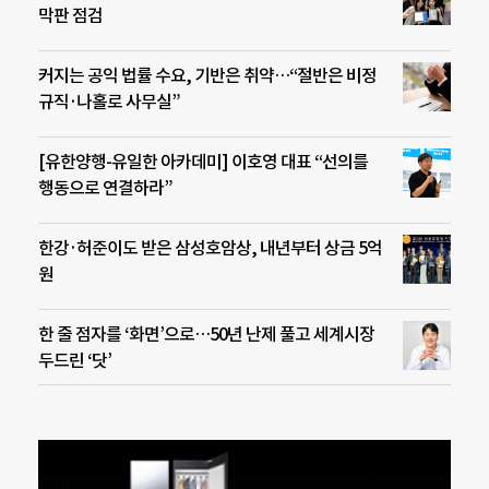
막판 점검
커지는 공익 법률 수요, 기반은 취약…“절반은 비정
규직·나홀로 사무실”
[유한양행-유일한 아카데미] 이호영 대표 “선의를
행동으로 연결하라”
한강·허준이도 받은 삼성호암상, 내년부터 상금 5억
원
한 줄 점자를 ‘화면’으로…50년 난제 풀고 세계시장
두드린 ‘닷’