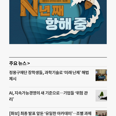
주요 뉴스 >
정몽구재단 장학생들, 과학기술로 ‘미래 난제’ 해법
제시
AI, 지속가능경영의 새 기준으로…기업들 ‘위험 관
리’
[화보] 최종 발표 앞둔 ‘유일한 아카데미’…조별 과제