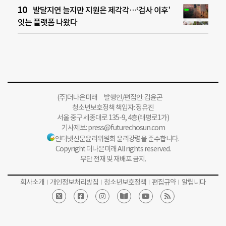
발달지연 늘지만 지원은 제각각…‘검사 이후’
잇는 플랫폼 나왔다
(주)더나은미래 발행인/편집인: 김윤곤
청소년보호정책 책임자: 정유진
서울 중구 세종대로 135-9, 4층(태평로1가)
기사제보:
press@futurechosun.com
인터넷신문윤리위원회 윤리강령을 준수합니다.
Copyright 더나은미래 All rights reserved.
무단 전재 및 재배포 금지.
회사소개
개인정보처리방침
청소년보호정책
편집규약
알립니다