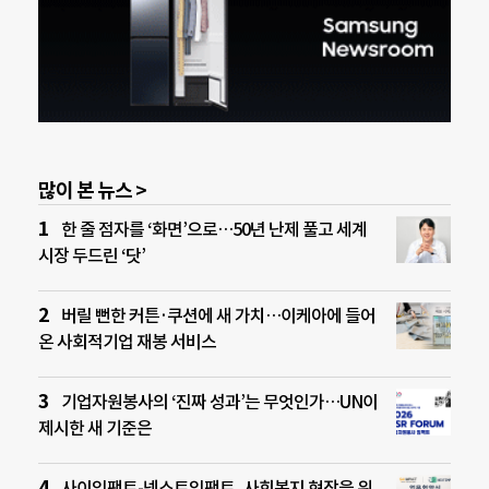
많이 본 뉴스 >
한 줄 점자를 ‘화면’으로…50년 난제 풀고 세계
시장 두드린 ‘닷’
버릴 뻔한 커튼·쿠션에 새 가치…이케아에 들어
온 사회적기업 재봉 서비스
기업자원봉사의 ‘진짜 성과’는 무엇인가…UN이
제시한 새 기준은
사이임팩트-넥스트임팩트, 사회복지 현장을 위