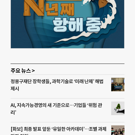
주요 뉴스 >
정몽구재단 장학생들, 과학기술로 ‘미래 난제’ 해법
제시
AI, 지속가능경영의 새 기준으로…기업들 ‘위험 관
리’
[화보] 최종 발표 앞둔 ‘유일한 아카데미’…조별 과제