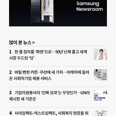
많이 본 뉴스 >
한 줄 점자를 ‘화면’으로…50년 난제 풀고 세계
시장 두드린 ‘닷’
버릴 뻔한 커튼·쿠션에 새 가치…이케아에 들어
온 사회적기업 재봉 서비스
기업자원봉사의 ‘진짜 성과’는 무엇인가…UN이
제시한 새 기준은
사이임팩트-넥스트임팩트, 사회복지 현장을 위