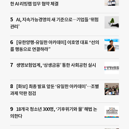
한 AI 리빙랩 업무 협약 체결
AI, 지속가능경영의 새 기준으로…기업들 ‘위험
관리’
[유한양행-유일한 아카데미] 이호영 대표 “선의
를 행동으로 연결하라”
생명보험업계, ‘상생금융’ 통한 사회공헌 실시
[화보] 최종 발표 앞둔 ‘유일한 아카데미’…조별
과제 막판 점검
18개국 청소년 300명, ‘기후위기와 물’ 해법 논
의한다