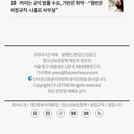
커지는 공익 법률 수요, 기반은 취약…“절반은
비정규직·나홀로 사무실”
(주)더나은미래 발행인/편집인: 김윤곤
청소년보호정책 책임자: 정유진
서울 중구 세종대로 135-9, 4층(태평로1가)
기사제보:
press@futurechosun.com
인터넷신문윤리위원회 윤리강령을 준수합니다.
Copyright 더나은미래 All rights reserved.
무단 전재 및 재배포 금지.
회사소개
개인정보처리방침
청소년보호정책
편집규약
알립니다