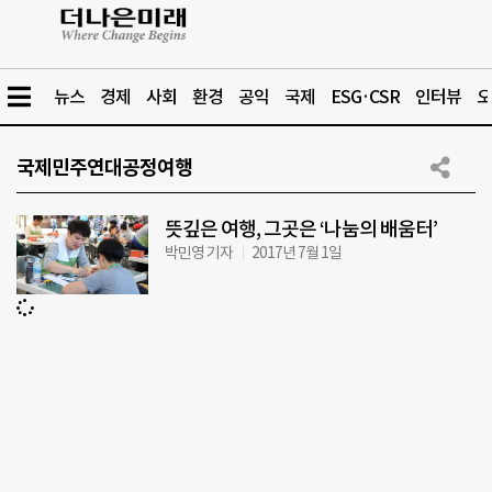
뉴스
경제
사회
환경
공익
국제
ESG·CSR
인터뷰
오
국제민주연대공정여행
뜻깊은 여행, 그곳은 ‘나눔의 배움터’
박민영 기자
2017년 7월 1일