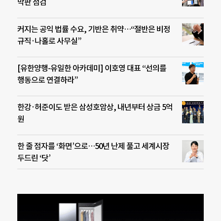
막판 점검
커지는 공익 법률 수요, 기반은 취약…“절반은 비정
규직·나홀로 사무실”
[유한양행-유일한 아카데미] 이호영 대표 “선의를
행동으로 연결하라”
한강·허준이도 받은 삼성호암상, 내년부터 상금 5억
원
한 줄 점자를 ‘화면’으로…50년 난제 풀고 세계시장
두드린 ‘닷’