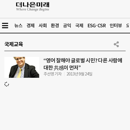
뉴스
경제
사회
환경
공익
국제
ESG·CSR
인터뷰
오
국제교육
“영어 잘해야 글로벌 시민? 다른 사람에
대한 共感이 먼저”
주선영 기자
2013년 9월 24일