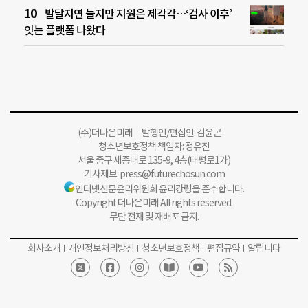
발달지연 늘지만 지원은 제각각…‘검사 이후’
잇는 플랫폼 나왔다
(주)더나은미래 발행인/편집인: 김윤곤
청소년보호정책 책임자: 정유진
서울 중구 세종대로 135-9, 4층(태평로1가)
기사제보:
press@futurechosun.com
인터넷신문윤리위원회 윤리강령을 준수합니다.
Copyright 더나은미래 All rights reserved.
무단 전재 및 재배포 금지.
회사소개
개인정보처리방침
청소년보호정책
편집규약
알립니다