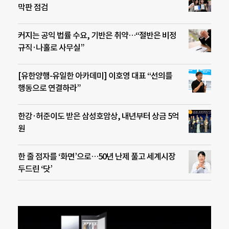
막판 점검
커지는 공익 법률 수요, 기반은 취약…“절반은 비정
규직·나홀로 사무실”
[유한양행-유일한 아카데미] 이호영 대표 “선의를
행동으로 연결하라”
한강·허준이도 받은 삼성호암상, 내년부터 상금 5억
원
한 줄 점자를 ‘화면’으로…50년 난제 풀고 세계시장
두드린 ‘닷’