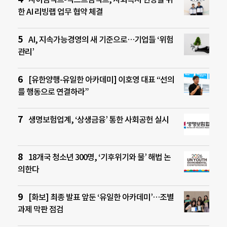
한 AI 리빙랩 업무 협약 체결
AI, 지속가능경영의 새 기준으로…기업들 ‘위험
관리’
[유한양행-유일한 아카데미] 이호영 대표 “선의
를 행동으로 연결하라”
생명보험업계, ‘상생금융’ 통한 사회공헌 실시
18개국 청소년 300명, ‘기후위기와 물’ 해법 논
의한다
[화보] 최종 발표 앞둔 ‘유일한 아카데미’…조별
과제 막판 점검