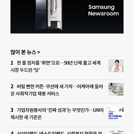
많이 본 뉴스 >
한 줄 점자를 ‘화면’으로…50년 난제 풀고 세계
시장 두드린 ‘닷’
버릴 뻔한 커튼·쿠션에 새 가치…이케아에 들어
온 사회적기업 재봉 서비스
기업자원봉사의 ‘진짜 성과’는 무엇인가…UN이
제시한 새 기준은
사이임팩트-넥스트임팩트, 사회복지 현장을 위