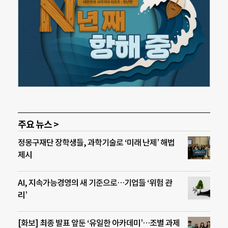
주요 뉴스 >
정몽구재단 장학생들, 과학기술로 ‘미래 난제’ 해법
제시
AI, 지속가능경영의 새 기준으로…기업들 ‘위험 관
리’
[화보] 최종 발표 앞둔 ‘유일한 아카데미’…조별 과제