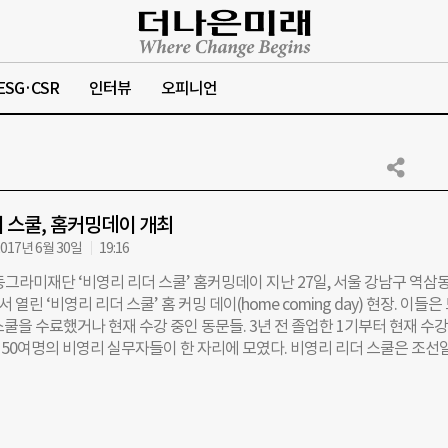
ESG·CSR
인터뷰
오피니언
 스쿨, 홈커밍데이 개최
017년 6월 30일
19:16
그라미재단 ‘비영리 리더 스쿨’ 홈커밍데이 지난 27일, 서울 강남구 역삼동
열린 ‘비영리 리더 스쿨’ 홈 커밍 데이(home coming day) 현장. 이들은
쿨을 수료했거나 현재 수강 중인 동문들. 3년 전 졸업한 1기부터 현재 수
약 50여명의 비영리 실무자들이 한 자리에 모였다. 비영리 리더 스쿨은 조선
동그라미재단이 함께 비영리 분야 중간관리자의 역량 강화를 위해 기획한
수강생들은 총 12주 동안 영리와 비영리를 아우르는 전문가들의 강의와 워
케이션 역량을 강화한다. 지난 2014년 9월 비영리 리더 스쿨 1기를 시작
업생을 배출했고, 현재 진행 중인 4기도 올 7월 졸업을 앞두고 있다. 이날 