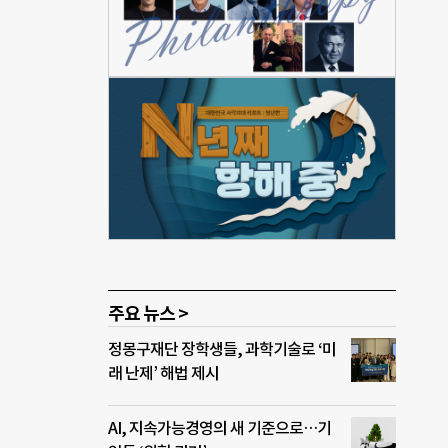
사말씀
 것
했다.
 트렌
의 지
말했
더 스
스 사
 테
주요 뉴스 >
정몽구재단 장학생들, 과학기술로 ‘미
래 난제’ 해법 제시
AI, 지속가능경영의 새 기준으로…기