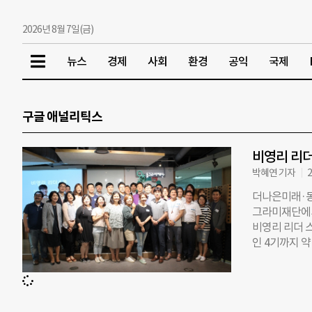
2026년 8월 7일(금)
뉴스
경제
사회
환경
공익
국제
구글 애널리틱스
비영리 리더
박혜연 기자
2
더나은미래·동
그라미재단에서 
비영리 리더 스
인 4기까지 
더나은미래와 
로그램이다. 
을 통해 커뮤니
100여명의 졸