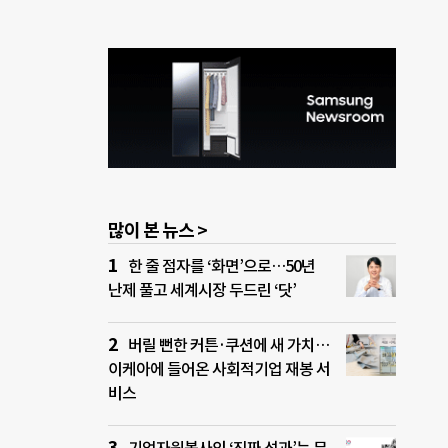
많이 본 뉴스 >
한 줄 점자를 ‘화면’으로…50년
난제 풀고 세계시장 두드린 ‘닷’
버릴 뻔한 커튼·쿠션에 새 가치…
이케아에 들어온 사회적기업 재봉 서
비스