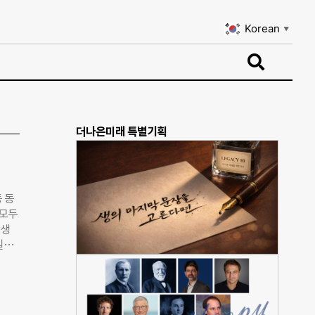
Korean
▼
Korean
▼
더나은미래 특별기획
 동
 모두
강생
일보
 프
크숍
으로
행사