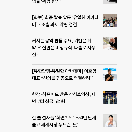
업들 ‘위험 관리’
[화보] 최종 발표 앞둔 ‘유일한 아카데
미’…조별 과제 막판 점검
커지는 공익 법률 수요, 기반은 취
약…“절반은 비정규직·나홀로 사무
실”
[유한양행-유일한 아카데미] 이호영
대표 “선의를 행동으로 연결하라”
한강·허준이도 받은 삼성호암상, 내
년부터 상금 5억원
한 줄 점자를 ‘화면’으로…50년 난제
풀고 세계시장 두드린 ‘닷’