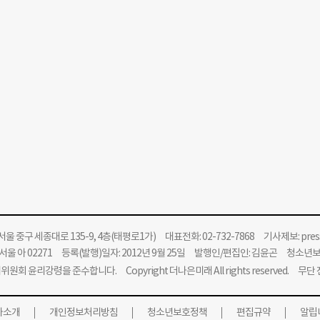
울 중구 세종대로 135-9, 4층(태평로1가) 대표전화: 02-732-7868 기사제보:
pre
울 아 02271 등록(발행)일자: 2012년 9월 25일 발행인/편집인: 김윤곤 청소년
위원회 윤리강령을 준수합니다.
Copyright 더나은미래 All rights reserved. 무
사소개
개인정보처리방침
청소년보호정책
편집규약
알립