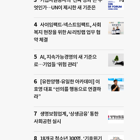
기업자원봉사의 ‘진짜 성과’는 무
엇인가…UN이 제시한 새 기준은
사이임팩트-넥스트임팩트, 사회
복지 현장을 위한 AI 리빙랩 업무 협
약 체결
AI, 지속가능경영의 새 기준으
로…기업들 ‘위험 관리’
[유한양행-유일한 아카데미] 이
호영 대표 “선의를 행동으로 연결하
라”
생명보험업계, ‘상생금융’ 통한
사회공헌 실시
18개국 청소년 300명, ‘기후위기