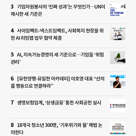
기업자원봉사의 ‘진짜 성과’는 무엇인가…UN이
제시한 새 기준은
사이임팩트-넥스트임팩트, 사회복지 현장을 위
한 AI 리빙랩 업무 협약 체결
AI, 지속가능경영의 새 기준으로…기업들 ‘위험
관리’
[유한양행-유일한 아카데미] 이호영 대표 “선의
를 행동으로 연결하라”
생명보험업계, ‘상생금융’ 통한 사회공헌 실시
18개국 청소년 300명, ‘기후위기와 물’ 해법 논
의한다