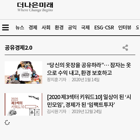
뉴스
경제
사회
환경
공익
국제
ESG·CSR
인터뷰
오
공유경제2.0
“당신의 옷장을 공유하라”… 잠자는 옷
으로 수익 내고, 환경 보호하고
장지훈 기자
2020년 1월 14일
[2020 제3섹터 키워드10] 일상이 된 ‘시
민모임’, 경제가 된 ‘임팩트투자’
김시원 기자
2019년 12월 24일