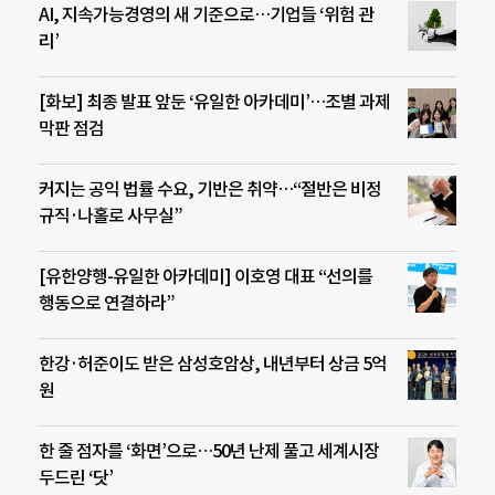
AI, 지속가능경영의 새 기준으로…기업들 ‘위험 관
리’
[화보] 최종 발표 앞둔 ‘유일한 아카데미’…조별 과제
막판 점검
커지는 공익 법률 수요, 기반은 취약…“절반은 비정
규직·나홀로 사무실”
[유한양행-유일한 아카데미] 이호영 대표 “선의를
행동으로 연결하라”
한강·허준이도 받은 삼성호암상, 내년부터 상금 5억
원
한 줄 점자를 ‘화면’으로…50년 난제 풀고 세계시장
두드린 ‘닷’