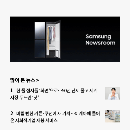
많이 본 뉴스 >
한 줄 점자를 ‘화면’으로…50년 난제 풀고 세계
시장 두드린 ‘닷’
버릴 뻔한 커튼·쿠션에 새 가치…이케아에 들어
온 사회적기업 재봉 서비스