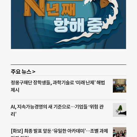
주요 뉴스 >
정몽구재단 장학생들, 과학기술로 ‘미래 난제’ 해법
제시
AI, 지속가능경영의 새 기준으로…기업들 ‘위험 관
리’
[화보] 최종 발표 앞둔 ‘유일한 아카데미’…조별 과제