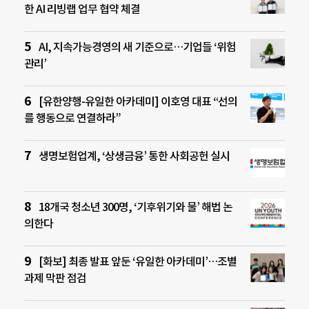
한 AI 리빙랩 업무 협약 체결
AI, 지속가능경영의 새 기준으로…기업들 ‘위험
관리’
[유한양행-유일한 아카데미] 이호영 대표 “선의
를 행동으로 연결하라”
생명보험업계, ‘상생금융’ 통한 사회공헌 실시
18개국 청소년 300명, ‘기후위기와 물’ 해법 논
의한다
[화보] 최종 발표 앞둔 ‘유일한 아카데미’…조별
과제 막판 점검