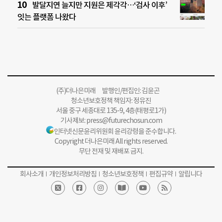
발달지연 늘지만 지원은 제각각…‘검사 이후’
잇는 플랫폼 나왔다
(주)더나은미래 발행인/편집인: 김윤곤
청소년보호정책 책임자: 정유진
서울 중구 세종대로 135-9, 4층(태평로1가)
기사제보:
press@futurechosun.com
인터넷신문윤리위원회 윤리강령을 준수합니다.
Copyright 더나은미래 All rights reserved.
무단 전재 및 재배포 금지.
회사소개
개인정보처리방침
청소년보호정책
편집규약
알립니다