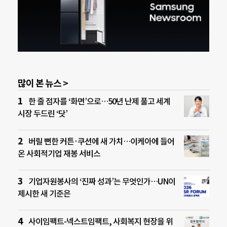
많이 본 뉴스 >
한 줄 점자를 ‘화면’으로…50년 난제 풀고 세계
시장 두드린 ‘닷’
버릴 뻔한 커튼·쿠션에 새 가치…이케아에 들어
온 사회적기업 재봉 서비스
기업자원봉사의 ‘진짜 성과’는 무엇인가…UN이
제시한 새 기준은
사이임팩트-넥스트임팩트, 사회복지 현장을 위