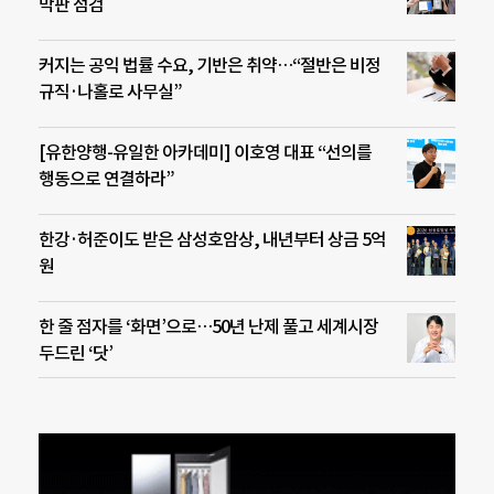
막판 점검
커지는 공익 법률 수요, 기반은 취약…“절반은 비정
규직·나홀로 사무실”
[유한양행-유일한 아카데미] 이호영 대표 “선의를
행동으로 연결하라”
한강·허준이도 받은 삼성호암상, 내년부터 상금 5억
원
한 줄 점자를 ‘화면’으로…50년 난제 풀고 세계시장
두드린 ‘닷’