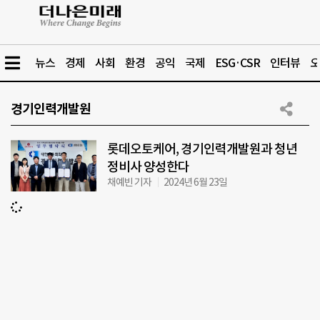
뉴스
경제
사회
환경
공익
국제
ESG·CSR
인터뷰
오
경기인력개발원
롯데오토케어, 경기인력개발원과 청년
정비사 양성한다
채예빈 기자
2024년 6월 23일