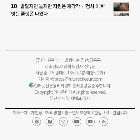
발달지연 늘지만 지원은 제각각…‘검사 이후’
잇는 플랫폼 나왔다
(주)더나은미래 발행인/편집인: 김윤곤
청소년보호정책 책임자: 정유진
서울 중구 세종대로 135-9, 4층(태평로1가)
기사제보:
press@futurechosun.com
인터넷신문윤리위원회 윤리강령을 준수합니다.
Copyright 더나은미래 All rights reserved.
무단 전재 및 재배포 금지.
회사소개
개인정보처리방침
청소년보호정책
편집규약
알립니다