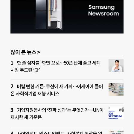
많이 본 뉴스 >
한 줄 점자를 ‘화면’으로…50년 난제 풀고 세계
시장 두드린 ‘닷’
버릴 뻔한 커튼·쿠션에 새 가치…이케아에 들어
온 사회적기업 재봉 서비스
기업자원봉사의 ‘진짜 성과’는 무엇인가…UN이
제시한 새 기준은
사이임팩트-넥스트임팩트, 사회복지 현장을 위