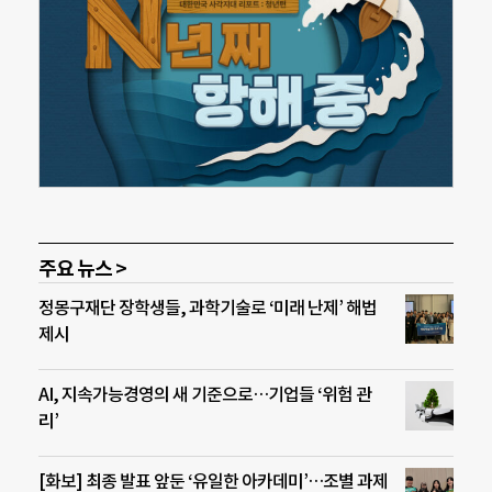
주요 뉴스 >
정몽구재단 장학생들, 과학기술로 ‘미래 난제’ 해법
제시
AI, 지속가능경영의 새 기준으로…기업들 ‘위험 관
리’
[화보] 최종 발표 앞둔 ‘유일한 아카데미’…조별 과제