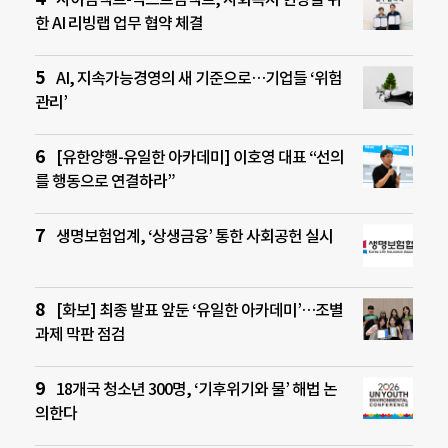
한 AI 리빙랩 업무 협약 체결
AI, 지속가능경영의 새 기준으로…기업들 ‘위험
관리’
[유한양행-유일한 아카데미] 이호영 대표 “선의
를 행동으로 연결하라”
생명보험업계, ‘상생금융’ 통한 사회공헌 실시
[화보] 최종 발표 앞둔 ‘유일한 아카데미’…조별
과제 막판 점검
18개국 청소년 300명, ‘기후위기와 물’ 해법 논
의한다