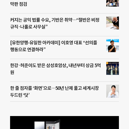
막판 점검
커지는 공익 법률 수요, 기반은 취약…“절반은 비정
규직·나홀로 사무실”
[유한양행-유일한 아카데미] 이호영 대표 “선의를
행동으로 연결하라”
한강·허준이도 받은 삼성호암상, 내년부터 상금 5억
원
한 줄 점자를 ‘화면’으로…50년 난제 풀고 세계시장
두드린 ‘닷’