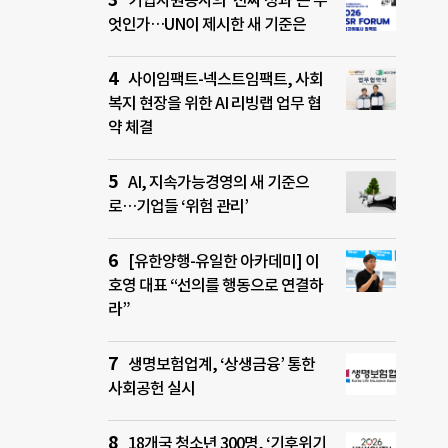
기업자원봉사의 ‘진짜 성과’는 무
엇인가…UN이 제시한 새 기준은
사이임팩트-넥스트임팩트, 사회
복지 현장을 위한 AI 리빙랩 업무 협
약 체결
AI, 지속가능경영의 새 기준으
로…기업들 ‘위험 관리’
[유한양행-유일한 아카데미] 이
호영 대표 “선의를 행동으로 연결하
라”
생명보험업계, ‘상생금융’ 통한
사회공헌 실시
18개국 청소년 300명, ‘기후위기