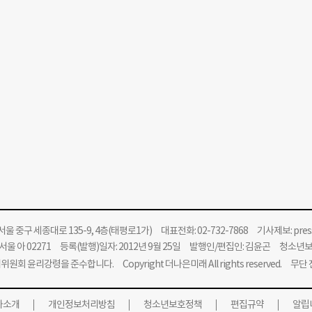
울 중구 세종대로 135-9, 4층(태평로1가) 대표전화: 02-732-7868 기사제보:
pre
울 아 02271 등록(발행)일자: 2012년 9월 25일 발행인/편집인: 김윤곤 청소년
위원회 윤리강령을 준수합니다.
Copyright 더나은미래 All rights reserved. 무
사소개
개인정보처리방침
청소년보호정책
편집규약
알립