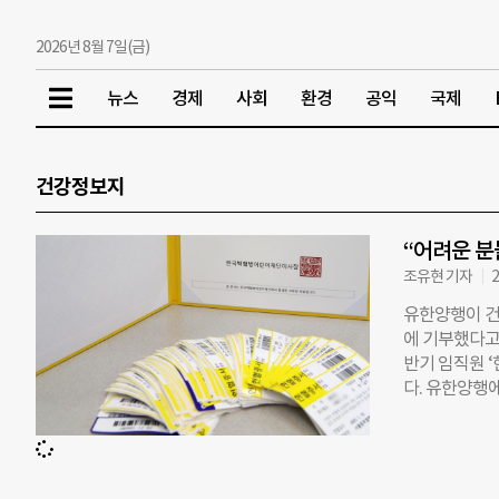
2026년 8월 7일(금)
뉴스
경제
사회
환경
공익
국제
건강정보지
“어려운 분
조유현 기자
2
유한양행이 건
에 기부했다고 
반기 임직원 
다. 유한양행에
과 시를 기고
혈증 20장을
부담을 낮추는
증을 기부해온