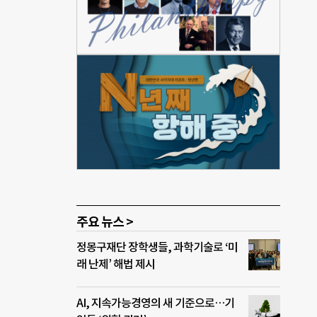
질병
 산간
츠 접
 케
 독자
다하
 유
중이
주요 뉴스 >
정몽구재단 장학생들, 과학기술로 ‘미
래 난제’ 해법 제시
AI, 지속가능경영의 새 기준으로…기