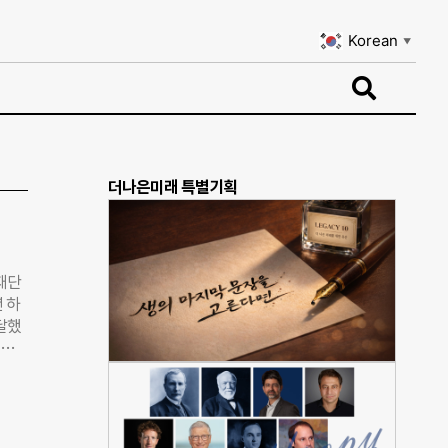
Korean
▼
Korean
▼
더나은미래 특별기획
재단
 하
달했
수필
 헌
비용
 헌혈
부 캠