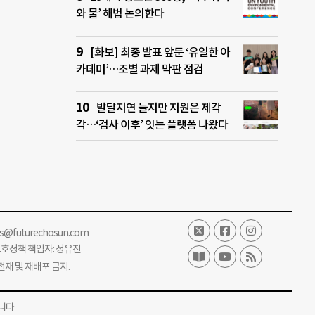
와 물’ 해법 논의한다
[화보] 최종 발표 앞둔 ‘유일한 아
카데미’…조별 과제 막판 점검
발달지연 늘지만 지원은 제각
각…‘검사 이후’ 잇는 플랫폼 나왔다
ss@futurechosun.com
보호정책 책임자: 정유진
단 전재 및 재배포 금지.
니다