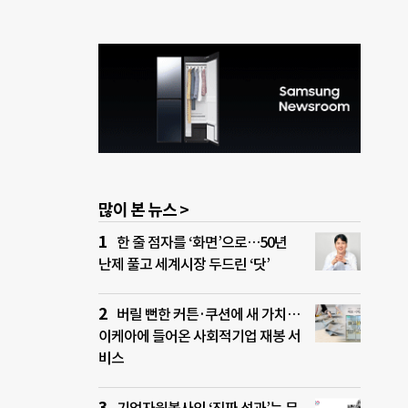
많이 본 뉴스 >
한 줄 점자를 ‘화면’으로…50년
난제 풀고 세계시장 두드린 ‘닷’
버릴 뻔한 커튼·쿠션에 새 가치…
이케아에 들어온 사회적기업 재봉 서
비스