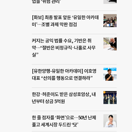
업들 ‘위험 관리’
[화보] 최종 발표 앞둔 ‘유일한 아카데
미’…조별 과제 막판 점검
커지는 공익 법률 수요, 기반은 취
약…“절반은 비정규직·나홀로 사무
실”
[유한양행-유일한 아카데미] 이호영
대표 “선의를 행동으로 연결하라”
한강·허준이도 받은 삼성호암상, 내
년부터 상금 5억원
한 줄 점자를 ‘화면’으로…50년 난제
풀고 세계시장 두드린 ‘닷’