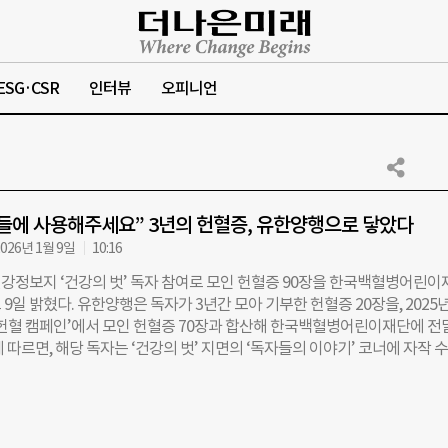
ESG·CSR
인터뷰
오피니언
들에 사용해주세요” 3년의 헌혈증, 유한양행으로 닿았다
026년 1월 9일
10:16
강정보지 ‘건강의 벗’ 독자 참여로 모인 헌혈증 90장을 한국백혈병어린이
9일 밝혔다. 유한양행은 독자가 3년간 모아 기부한 헌혈증 20장을, 2025년
‘헌혈 캠페인’에서 모인 헌혈증 70장과 합산해 한국백혈병어린이재단에 전
 따르면, 해당 독자는 ‘건강의 벗’ 지면의 ‘독자들의 이야기’ 코너에 자작 
하면서 “어려운 분들께 사용해주세요”라는 메시지와 함께 본인이 직접 모은
 보내왔다. 헌혈증은 소아암 환우가 치료 과정에서 반복적으로 필요한 수혈 
 실질적 지원 수단이다. 유한양행은 소아암 치료 및 수혈 지원을 위해 매년
 대표적 업 연계 사회공헌 프로그램을 운영하고 있다. 이번 기부는 기업 내