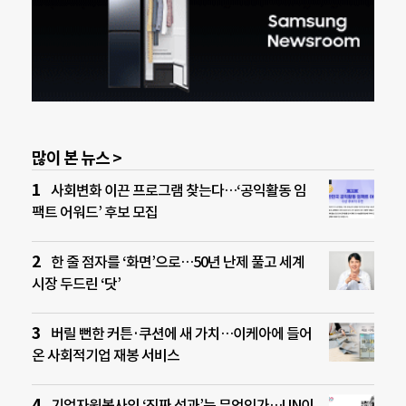
많이 본 뉴스 >
사회변화 이끈 프로그램 찾는다…‘공익활동 임
팩트 어워드’ 후보 모집
한 줄 점자를 ‘화면’으로…50년 난제 풀고 세계
시장 두드린 ‘닷’
버릴 뻔한 커튼·쿠션에 새 가치…이케아에 들어
온 사회적기업 재봉 서비스
기업자원봉사의 ‘진짜 성과’는 무엇인가…UN이