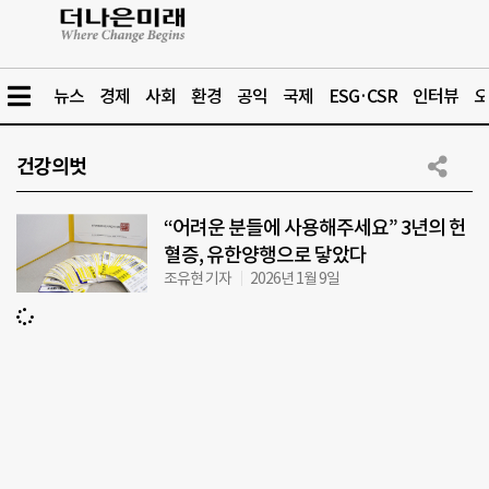
뉴스
경제
사회
환경
공익
국제
ESG·CSR
인터뷰
오
건강의벗
“어려운 분들에 사용해주세요” 3년의 헌
혈증, 유한양행으로 닿았다
조유현 기자
2026년 1월 9일