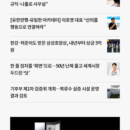
규직·나홀로 사무실”
[유한양행-유일한 아카데미] 이호영 대표 “선의를
행동으로 연결하라”
한강·허준이도 받은 삼성호암상, 내년부터 상금 5억
원
한 줄 점자를 ‘화면’으로…50년 난제 풀고 세계시장
두드린 ‘닷’
기후부 제1차 검증위 개최…복류수 실증 시설 운영
결과 검토