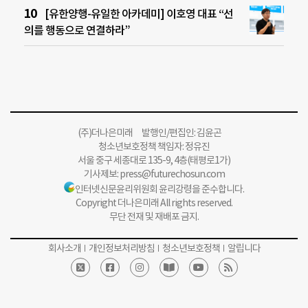
[유한양행-유일한 아카데미] 이호영 대표 “선
의를 행동으로 연결하라”
(주)더나은미래 발행인/편집인: 김윤곤
청소년보호정책 책임자: 정유진
서울 중구 세종대로 135-9, 4층(태평로1가)
기사제보:
press@futurechosun.com
인터넷신문윤리위원회 윤리강령을 준수합니다.
Copyright 더나은미래 All rights reserved.
무단 전재 및 재배포 금지.
회사소개
개인정보처리방침
청소년보호정책
알립니다