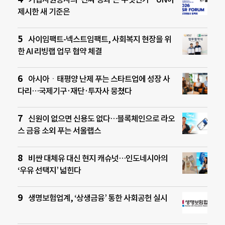
제시한 새 기준은
사이임팩트-넥스트임팩트, 사회복지 현장을 위
한 AI 리빙랩 업무 협약 체결
아시아ㆍ태평양 난제 푸는 스타트업에 성장 사
다리…국제기구·재단·투자사 뭉쳤다
신원이 없으면 신용도 없다…블록체인으로 라오
스 금융 소외 푸는 서울랩스
비싼 대체유 대신 현지 캐슈넛…인도네시아의
‘우유 선택지’ 넓힌다
생명보험업계, ‘상생금융’ 통한 사회공헌 실시