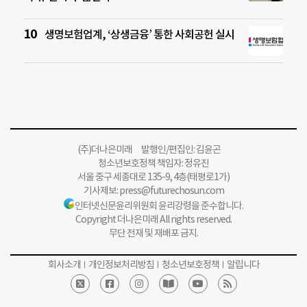
생명보험업계, ‘상생금융’ 통한 사회공헌 실시
(주)더나은미래 발행인/편집인: 김윤곤
청소년보호정책 책임자: 정유진
서울 중구 세종대로 135-9, 4층(태평로1가)
기사제보:
press@futurechosun.com
인터넷신문윤리위원회 윤리강령을 준수합니다.
Copyright 더나은미래 All rights reserved.
무단 전재 및 재배포 금지.
회사소개
개인정보처리방침
청소년보호정책
알립니다