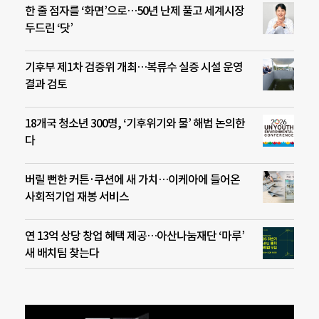
한 줄 점자를 ‘화면’으로…50년 난제 풀고 세계시장
두드린 ‘닷’
기후부 제1차 검증위 개최…복류수 실증 시설 운영
결과 검토
18개국 청소년 300명, ‘기후위기와 물’ 해법 논의한
다
버릴 뻔한 커튼·쿠션에 새 가치…이케아에 들어온
사회적기업 재봉 서비스
연 13억 상당 창업 혜택 제공…아산나눔재단 ‘마루’
새 배치팀 찾는다