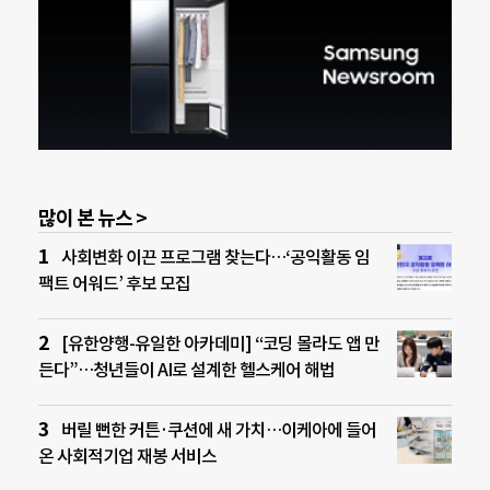
많이 본 뉴스 >
사회변화 이끈 프로그램 찾는다…‘공익활동 임
팩트 어워드’ 후보 모집
[유한양행-유일한 아카데미] “코딩 몰라도 앱 만
든다”…청년들이 AI로 설계한 헬스케어 해법
버릴 뻔한 커튼·쿠션에 새 가치…이케아에 들어
온 사회적기업 재봉 서비스