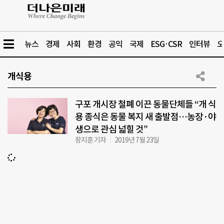
뉴스
경제
사회
환경
공익
국제
ESG·CSR
인터뷰
오
개식용
구포 개시장 철폐 이끈 동물단체들 “개 식
용 종식은 동물 복지 새 출발점…농장·야
생으로 관심 넓힐 것”
장지훈 기자
2019년 7월 23일