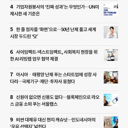
기업자원봉사의 ‘진짜 성과’는 무엇인가…UN이
제시한 새 기준은
한 줄 점자를 ‘화면’으로…50년 난제 풀고 세계
시장 두드린 ‘닷’
사이임팩트-넥스트임팩트, 사회복지 현장을 위
한 AI 리빙랩 업무 협약 체결
아시아ㆍ태평양 난제 푸는 스타트업에 성장 사
다리…국제기구·재단·투자사 뭉쳤다
신원이 없으면 신용도 없다…블록체인으로 라오
스 금융 소외 푸는 서울랩스
비싼 대체유 대신 현지 캐슈넛…인도네시아의
‘우유 선택지’ 넓힌다