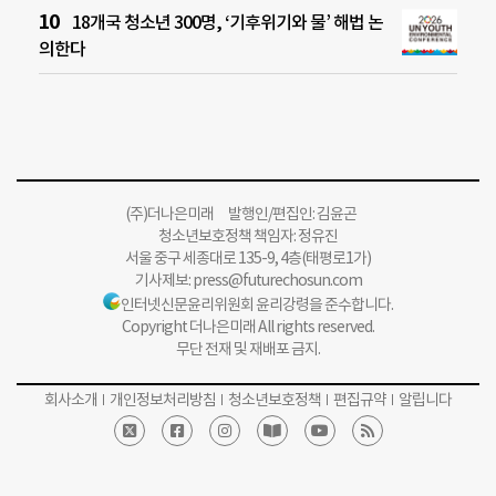
18개국 청소년 300명, ‘기후위기와 물’ 해법 논
의한다
(주)더나은미래 발행인/편집인: 김윤곤
청소년보호정책 책임자: 정유진
서울 중구 세종대로 135-9, 4층(태평로1가)
기사제보:
press@futurechosun.com
인터넷신문윤리위원회 윤리강령을 준수합니다.
Copyright 더나은미래 All rights reserved.
무단 전재 및 재배포 금지.
회사소개
개인정보처리방침
청소년보호정책
편집규약
알립니다