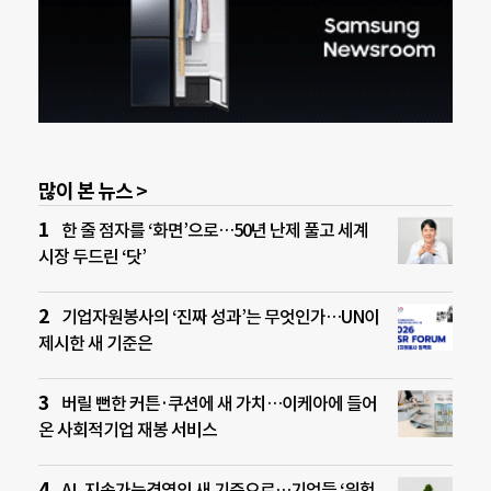
많이 본 뉴스 >
한 줄 점자를 ‘화면’으로…50년 난제 풀고 세계
시장 두드린 ‘닷’
기업자원봉사의 ‘진짜 성과’는 무엇인가…UN이
제시한 새 기준은
버릴 뻔한 커튼·쿠션에 새 가치…이케아에 들어
온 사회적기업 재봉 서비스
AI, 지속가능경영의 새 기준으로…기업들 ‘위험