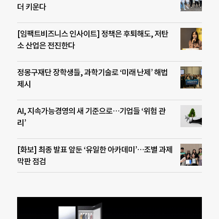
더 키운다
[임팩트비즈니스 인사이트] 정책은 후퇴해도, 저탄
소 산업은 전진한다
정몽구재단 장학생들, 과학기술로 ‘미래 난제’ 해법
제시
AI, 지속가능경영의 새 기준으로…기업들 ‘위험 관
리’
[화보] 최종 발표 앞둔 ‘유일한 아카데미’…조별 과제
막판 점검