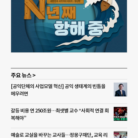
주요 뉴스 >
[공익단체의 사업모델 혁신] 공익 생태계의 빈틈을
메우려면
갈등 비용 연 250조원…최샛별 교수 “사회적 연결 회
복해야”
예술로 교실을 바꾸는 교사들…정몽구재단, 교육 리