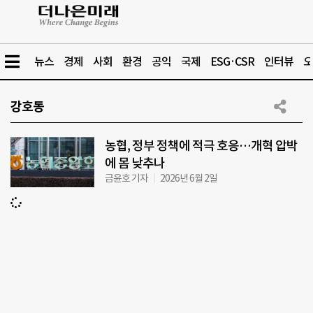
뉴스
경제
사회
환경
공익
국제
ESG·CSR
인터뷰
오
강호동
농협, 정부 정책에 적극 호응…개혁 압박
에 몸 낮추나
금윤호 기자
2026년 6월 2일