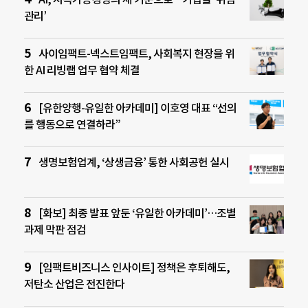
관리’
사이임팩트-넥스트임팩트, 사회복지 현장을 위
한 AI 리빙랩 업무 협약 체결
[유한양행-유일한 아카데미] 이호영 대표 “선의
를 행동으로 연결하라”
생명보험업계, ‘상생금융’ 통한 사회공헌 실시
[화보] 최종 발표 앞둔 ‘유일한 아카데미’…조별
과제 막판 점검
[임팩트비즈니스 인사이트] 정책은 후퇴해도,
저탄소 산업은 전진한다