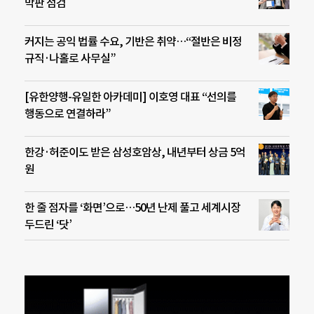
막판 점검
커지는 공익 법률 수요, 기반은 취약…“절반은 비정
규직·나홀로 사무실”
[유한양행-유일한 아카데미] 이호영 대표 “선의를
행동으로 연결하라”
한강·허준이도 받은 삼성호암상, 내년부터 상금 5억
원
한 줄 점자를 ‘화면’으로…50년 난제 풀고 세계시장
두드린 ‘닷’