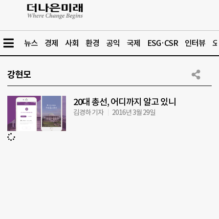
뉴스
경제
사회
환경
공익
국제
ESG·CSR
인터뷰
오
강현모
20대 총선, 어디까지 알고 있니
김경하 기자
2016년 3월 29일