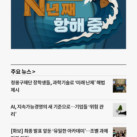
주요 뉴스 >
정몽구재단 장학생들, 과학기술로 ‘미래 난제’ 해법
제시
AI, 지속가능경영의 새 기준으로…기업들 ‘위험 관
리’
[화보] 최종 발표 앞둔 ‘유일한 아카데미’…조별 과제