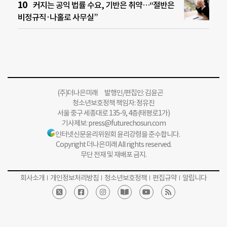
커지는 공익 법률 수요, 기반은 취약…“절반은
비정규직·나홀로 사무실”
(주)더나은미래 발행인/편집인: 김윤곤
청소년보호정책 책임자: 정유진
서울 중구 세종대로 135-9, 4층(태평로1가)
기사제보:
press@futurechosun.com
인터넷신문윤리위원회 윤리강령을 준수합니다.
Copyright 더나은미래 All rights reserved.
무단 전재 및 재배포 금지.
회사소개
개인정보처리방침
청소년보호정책
편집규약
알립니다