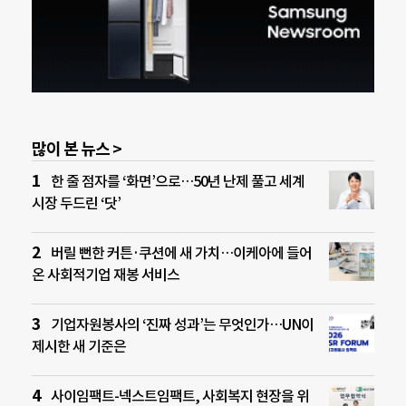
많이 본 뉴스 >
한 줄 점자를 ‘화면’으로…50년 난제 풀고 세계
시장 두드린 ‘닷’
버릴 뻔한 커튼·쿠션에 새 가치…이케아에 들어
온 사회적기업 재봉 서비스
기업자원봉사의 ‘진짜 성과’는 무엇인가…UN이
제시한 새 기준은
사이임팩트-넥스트임팩트, 사회복지 현장을 위