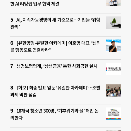
한 AI 리빙랩 업무 협약 체결
AI, 지속가능경영의 새 기준으로…기업들 ‘위험
관리’
[유한양행-유일한 아카데미] 이호영 대표 “선의
를 행동으로 연결하라”
생명보험업계, ‘상생금융’ 통한 사회공헌 실시
[화보] 최종 발표 앞둔 ‘유일한 아카데미’…조별
과제 막판 점검
18개국 청소년 300명, ‘기후위기와 물’ 해법 논
의한다