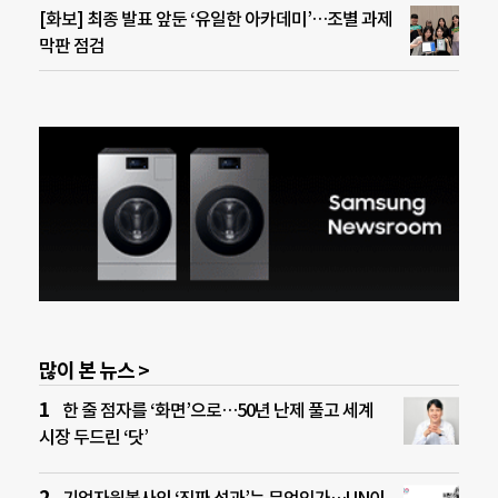
[화보] 최종 발표 앞둔 ‘유일한 아카데미’…조별 과제
막판 점검
많이 본 뉴스 >
한 줄 점자를 ‘화면’으로…50년 난제 풀고 세계
시장 두드린 ‘닷’