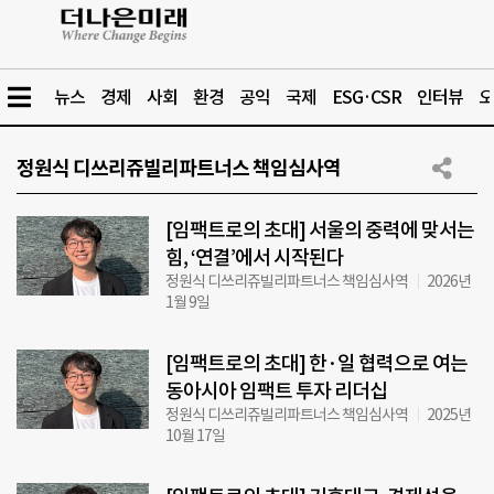
뉴스
경제
사회
환경
공익
국제
ESG·CSR
인터뷰
오
정원식 디쓰리쥬빌리파트너스 책임심사역
[임팩트로의 초대] 서울의 중력에 맞서는
힘, ‘연결’에서 시작된다
정원식 디쓰리쥬빌리파트너스 책임심사역
2026년
1월 9일
[임팩트로의 초대] 한·일 협력으로 여는
동아시아 임팩트 투자 리더십
정원식 디쓰리쥬빌리파트너스 책임심사역
2025년
10월 17일