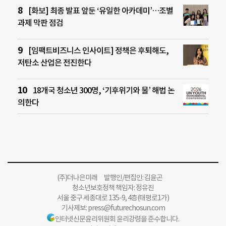
[화보] 최종 발표 앞둔 ‘유일한 아카데미’…조별
과제 막판 점검
[임팩트비즈니스 인사이트] 정책은 후퇴해도,
저탄소 산업은 전진한다
18개국 청소년 300명, ‘기후위기와 물’ 해법 논
의한다
(주)더나은미래 발행인/편집인: 김윤곤
청소년보호정책 책임자: 정유진
서울 중구 세종대로 135-9, 4층(태평로1가)
기사제보:
press@futurechosun.com
인터넷신문윤리위원회 윤리강령을 준수합니다.