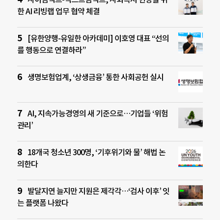
한 AI 리빙랩 업무 협약 체결
[유한양행-유일한 아카데미] 이호영 대표 “선의
를 행동으로 연결하라”
생명보험업계, ‘상생금융’ 통한 사회공헌 실시
AI, 지속가능경영의 새 기준으로…기업들 ‘위험
관리’
18개국 청소년 300명, ‘기후위기와 물’ 해법 논
의한다
발달지연 늘지만 지원은 제각각…‘검사 이후’ 잇
는 플랫폼 나왔다