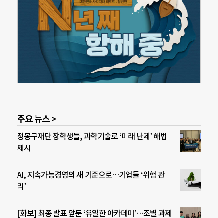
주요 뉴스 >
정몽구재단 장학생들, 과학기술로 ‘미래 난제’ 해법
제시
AI, 지속가능경영의 새 기준으로…기업들 ‘위험 관
리’
[화보] 최종 발표 앞둔 ‘유일한 아카데미’…조별 과제