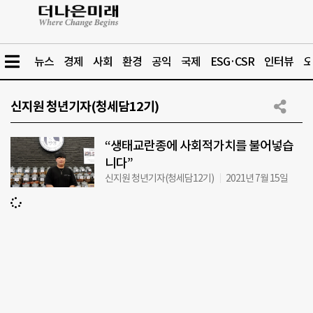
뉴스
경제
사회
환경
공익
국제
ESG·CSR
인터뷰
오
신지원 청년기자(청세담12기)
“생태교란종에 사회적가치를 불어넣습
니다”
신지원 청년기자(청세담12기)
2021년 7월 15일