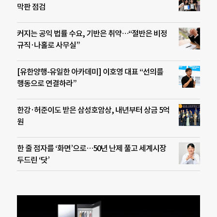
막판 점검
커지는 공익 법률 수요, 기반은 취약…“절반은 비정
규직·나홀로 사무실”
[유한양행-유일한 아카데미] 이호영 대표 “선의를
행동으로 연결하라”
한강·허준이도 받은 삼성호암상, 내년부터 상금 5억
원
한 줄 점자를 ‘화면’으로…50년 난제 풀고 세계시장
두드린 ‘닷’