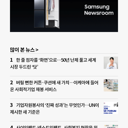
많이 본 뉴스 >
한 줄 점자를 ‘화면’으로…50년 난제 풀고 세계
시장 두드린 ‘닷’
버릴 뻔한 커튼·쿠션에 새 가치…이케아에 들어
온 사회적기업 재봉 서비스
기업자원봉사의 ‘진짜 성과’는 무엇인가…UN이
제시한 새 기준은
사이임팩트-넥스트임팩트, 사회복지 현장을 위