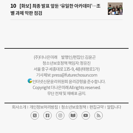
[화보] 최종 발표 앞둔 ‘유일한 아카데미’…조
별 과제 막판 점검
(주)더나은미래 발행인/편집인: 김윤곤
청소년보호정책 책임자: 정유진
서울 중구 세종대로 135-9, 4층(태평로1가)
기사제보:
press@futurechosun.com
인터넷신문윤리위원회 윤리강령을 준수합니다.
Copyright 더나은미래 All rights reserved.
무단 전재 및 재배포 금지.
회사소개
개인정보처리방침
청소년보호정책
편집규약
알립니다