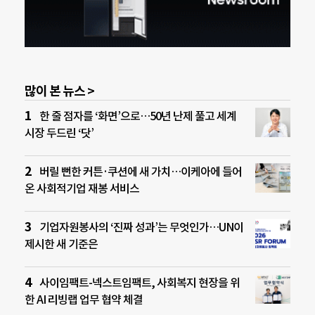
많이 본 뉴스 >
한 줄 점자를 ‘화면’으로…50년 난제 풀고 세계
시장 두드린 ‘닷’
버릴 뻔한 커튼·쿠션에 새 가치…이케아에 들어
온 사회적기업 재봉 서비스
기업자원봉사의 ‘진짜 성과’는 무엇인가…UN이
제시한 새 기준은
사이임팩트-넥스트임팩트, 사회복지 현장을 위
한 AI 리빙랩 업무 협약 체결