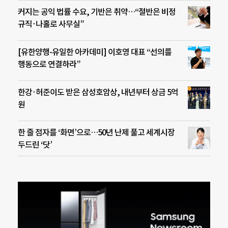
커지는 공익 법률 수요, 기반은 취약…“절반은 비정
규직·나홀로 사무실”
[유한양행-유일한 아카데미] 이호영 대표 “선의를
행동으로 연결하라”
한강·허준이도 받은 삼성호암상, 내년부터 상금 5억
원
한 줄 점자를 ‘화면’으로…50년 난제 풀고 세계시장
두드린 ‘닷’