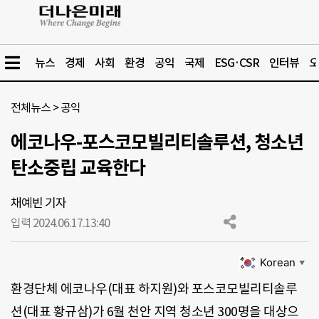
뉴스
경제
사회
환경
공익
국제
ESG·CSR
인터뷰
오
전체뉴스
>
공익
에코나우-포스코모빌리티솔루션, 청소년
탄소중립 교육한다
채예빈 기자
입력 2024.06.17.
13:40
Korean
▼
환경단체 에코나우(대표 하지원)와 포스코모빌리티솔루
션(대표 황규삼)가 6월 천안 지역 청소년 300명을 대상으