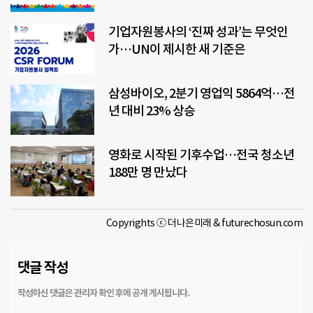
기업자원봉사의 ‘진짜 성과’는 무엇인
가…UN이 제시한 새 기준은
삼성바이오, 2분기 영업익 5864억…전
년 대비 23% 상승
영화로 시작된 기후수업…전국 청소년
188만 명 만났다
Copyrights ⓒ 더나은미래 & futurechosun.com
댓글 작성