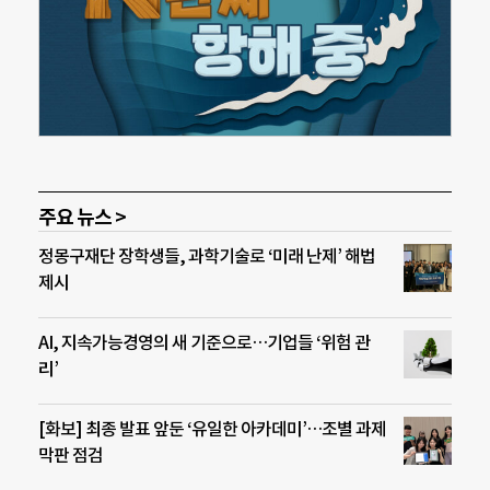
주요 뉴스 >
정몽구재단 장학생들, 과학기술로 ‘미래 난제’ 해법
제시
AI, 지속가능경영의 새 기준으로…기업들 ‘위험 관
리’
[화보] 최종 발표 앞둔 ‘유일한 아카데미’…조별 과제
막판 점검