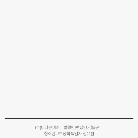
(주)더나은미래 발행인/편집인: 김윤곤
청소년보호정책 책임자: 정유진