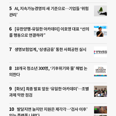
AI, 지속가능경영의 새 기준으로…기업들 ‘위험
관리’
[유한양행-유일한 아카데미] 이호영 대표 “선의
를 행동으로 연결하라”
생명보험업계, ‘상생금융’ 통한 사회공헌 실시
18개국 청소년 300명, ‘기후위기와 물’ 해법 논
의한다
[화보] 최종 발표 앞둔 ‘유일한 아카데미’…조별
과제 막판 점검
발달지연 늘지만 지원은 제각각…‘검사 이후’
잇는 플랫폼 나왔다