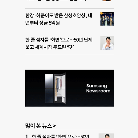
한강·허준이도 받은 삼성호암상, 내
년부터 상금 5억원
한 줄 점자를 ‘화면’으로…50년 난제
풀고 세계시장 두드린 ‘닷’
많이 본 뉴스 >
한 줄 점자를 ‘화면’으로…50년