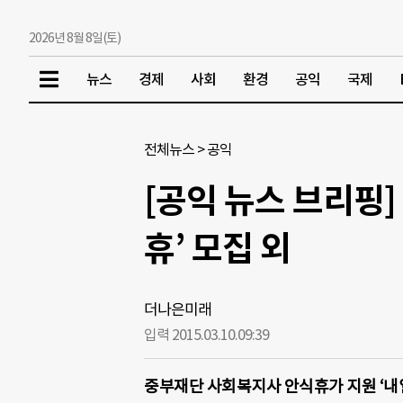
2026년 8월 8일(토)
뉴스
경제
사회
환경
공익
국제
전체뉴스
>
공익
[공익 뉴스 브리핑
휴’ 모집 외
더나은미래
입력 2015.03.10.
09:39
중부재단 사회복지사 안식휴가 지원 ‘내일