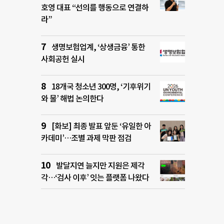
호영 대표 “선의를 행동으로 연결하
라”
생명보험업계, ‘상생금융’ 통한
사회공헌 실시
18개국 청소년 300명, ‘기후위기
와 물’ 해법 논의한다
[화보] 최종 발표 앞둔 ‘유일한 아
카데미’…조별 과제 막판 점검
발달지연 늘지만 지원은 제각
각…‘검사 이후’ 잇는 플랫폼 나왔다