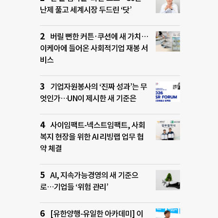
난제 풀고 세계시장 두드린 ‘닷’
버릴 뻔한 커튼·쿠션에 새 가치…
이케아에 들어온 사회적기업 재봉 서
비스
기업자원봉사의 ‘진짜 성과’는 무
엇인가…UN이 제시한 새 기준은
사이임팩트-넥스트임팩트, 사회
복지 현장을 위한 AI 리빙랩 업무 협
약 체결
AI, 지속가능경영의 새 기준으
로…기업들 ‘위험 관리’
[유한양행-유일한 아카데미] 이