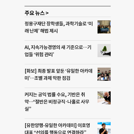
주요 뉴스 >
정몽구재단 장학생들, 과학기술로 ‘미
래 난제’ 해법 제시
AI, 지속가능경영의 새 기준으로…기
업들 ‘위험 관리’
[화보] 최종 발표 앞둔 ‘유일한 아카데
미’…조별 과제 막판 점검
커지는 공익 법률 수요, 기반은 취
약…“절반은 비정규직·나홀로 사무
실”
[유한양행-유일한 아카데미] 이호영
대표 “선의를 행동으로 연결하라”