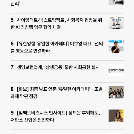
관리’
사이임팩트-넥스트임팩트, 사회복지 현장을 위
한 AI 리빙랩 업무 협약 체결
[유한양행-유일한 아카데미] 이호영 대표 “선의
를 행동으로 연결하라”
생명보험업계, ‘상생금융’ 통한 사회공헌 실시
[화보] 최종 발표 앞둔 ‘유일한 아카데미’…조별
과제 막판 점검
[임팩트비즈니스 인사이트] 정책은 후퇴해도,
저탄소 산업은 전진한다