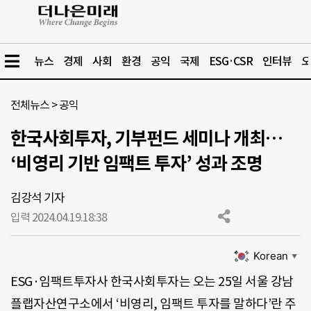
뉴스
경제
사회
환경
공익
국제
ESG·CSR
인터뷰
오
전체뉴스
>
공익
한국사회투자, 기부펀드 세미나 개최…
‘비영리 기반 임팩트 투자’ 성과 조명
김강석 기자
입력 2024.04.19.
18:38
Korean
▼
ESG·임팩트투자사 한국사회투자는 오는 25일 서울 강남
플랩자산연구소에서 ‘비영리, 임팩트 투자를 말하다’란 주