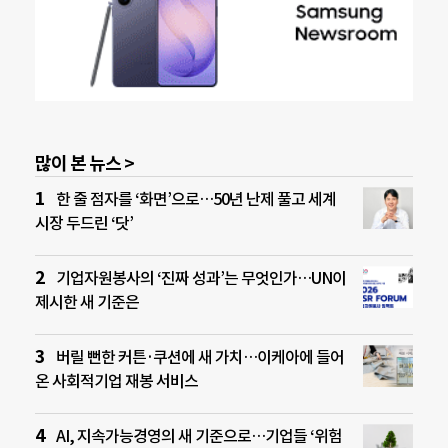
많이 본 뉴스 >
한 줄 점자를 ‘화면’으로…50년 난제 풀고 세계
시장 두드린 ‘닷’
기업자원봉사의 ‘진짜 성과’는 무엇인가…UN이
제시한 새 기준은
버릴 뻔한 커튼·쿠션에 새 가치…이케아에 들어
온 사회적기업 재봉 서비스
AI, 지속가능경영의 새 기준으로…기업들 ‘위험