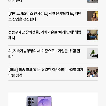
더 키운다
[임팩트비즈니스 인사이트] 정책은 후퇴해도, 저탄
소 산업은 전진한다
정몽구재단 장학생들, 과학기술로 ‘미래 난제’ 해법
제시
AI, 지속가능경영의 새 기준으로…기업들 ‘위험 관
리’
[화보] 최종 발표 앞둔 ‘유일한 아카데미’…조별 과제
막판 점검