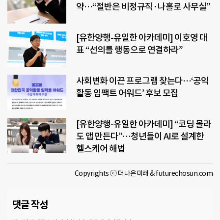
약…“절반은 비정규직·나홀로 사무실”
[유한양행-유일한 아카데미] 이호영 대
표 “선의를 행동으로 연결하라”
사회변화 이끈 프로그램 찾는다…‘공익
활동 임팩트 어워드’ 후보 모집
[유한양행-유일한 아카데미] “코딩 몰라
도 앱 만든다”…청년들이 AI로 설계한
헬스케어 해법
Copyrights ⓒ 더나은미래 & futurechosun.com
댓글 작성