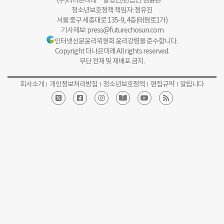
(주)더나은미래 발행인/편집인: 김윤곤
청소년보호정책 책임자: 정유진
서울 중구 세종대로 135-9, 4층(태평로1가)
기사제보:
press@futurechosun.com
인터넷신문윤리위원회 윤리강령을 준수합니다.
Copyright 더나은미래 All rights reserved.
무단 전재 및 재배포 금지.
회사소개
개인정보처리방침
청소년보호정책
편집규약
알립니다