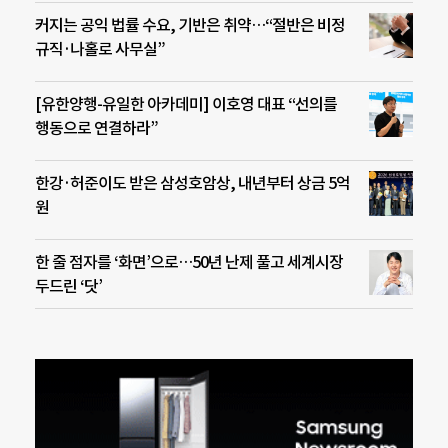
커지는 공익 법률 수요, 기반은 취약…“절반은 비정
규직·나홀로 사무실”
[유한양행-유일한 아카데미] 이호영 대표 “선의를
행동으로 연결하라”
한강·허준이도 받은 삼성호암상, 내년부터 상금 5억
원
한 줄 점자를 ‘화면’으로…50년 난제 풀고 세계시장
두드린 ‘닷’