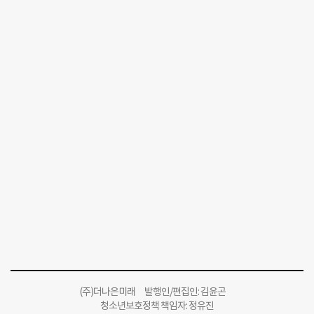
(주)더나은미래 발행인/편집인: 김윤곤
청소년보호정책 책임자: 정유진