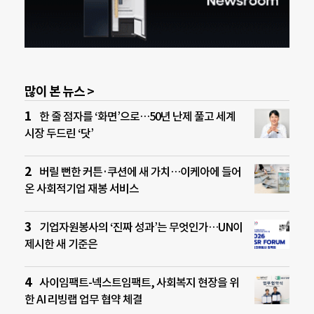
많이 본 뉴스 >
한 줄 점자를 ‘화면’으로…50년 난제 풀고 세계
시장 두드린 ‘닷’
버릴 뻔한 커튼·쿠션에 새 가치…이케아에 들어
온 사회적기업 재봉 서비스
기업자원봉사의 ‘진짜 성과’는 무엇인가…UN이
제시한 새 기준은
사이임팩트-넥스트임팩트, 사회복지 현장을 위
한 AI 리빙랩 업무 협약 체결