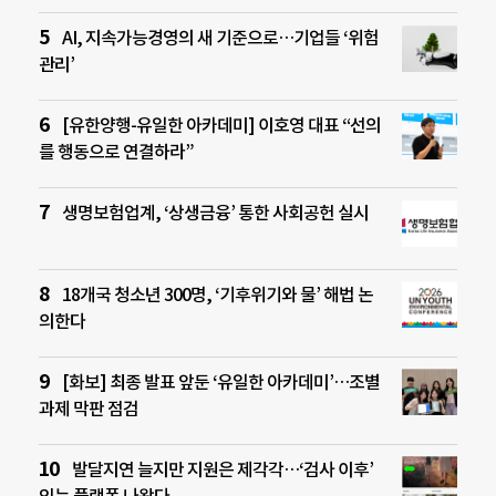
AI, 지속가능경영의 새 기준으로…기업들 ‘위험
관리’
[유한양행-유일한 아카데미] 이호영 대표 “선의
를 행동으로 연결하라”
생명보험업계, ‘상생금융’ 통한 사회공헌 실시
18개국 청소년 300명, ‘기후위기와 물’ 해법 논
의한다
[화보] 최종 발표 앞둔 ‘유일한 아카데미’…조별
과제 막판 점검
발달지연 늘지만 지원은 제각각…‘검사 이후’
잇는 플랫폼 나왔다