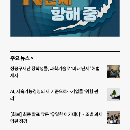
주요 뉴스 >
정몽구재단 장학생들, 과학기술로 ‘미래 난제’ 해법
제시
AI, 지속가능경영의 새 기준으로…기업들 ‘위험 관
리’
[화보] 최종 발표 앞둔 ‘유일한 아카데미’…조별 과제
막판 점검