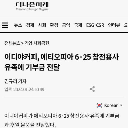
뉴스
경제
사회
환경
공익
국제
ESG·CSR
인터뷰
오
전체뉴스
>
기업 사회공헌
이디야커피, 에티오피아 6·25 참전용사
유족에 기부금 전달
김규리 기자
입력 2024.01.24.
10:49
Korean
▼
이디야커피가 에티오피아 6·25 참전용사 유족에 기부금
과 후원 물품을 전달했다.