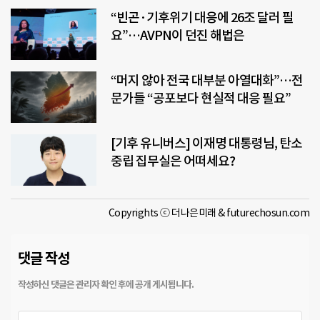
“빈곤·기후위기 대응에 26조 달러 필
요”…AVPN이 던진 해법은
“머지 않아 전국 대부분 아열대화”…전
문가들 “공포보다 현실적 대응 필요”
[기후 유니버스] 이재명 대통령님, 탄소
중립 집무실은 어떠세요?
Copyrights ⓒ 더나은미래 & futurechosun.com
댓글 작성