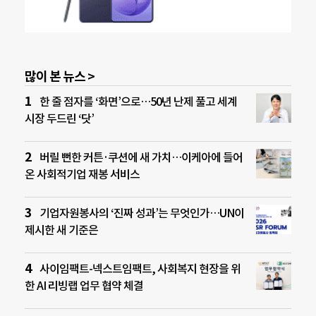
많이 본 뉴스 >
한 줄 점자를 ‘화면’으로…50년 난제 풀고 세계
시장 두드린 ‘닷’
버릴 뻔한 커튼·쿠션에 새 가치…이케아에 들어
온 사회적기업 재봉 서비스
기업자원봉사의 ‘진짜 성과’는 무엇인가…UN이
제시한 새 기준은
사이임팩트-넥스트임팩트, 사회복지 현장을 위
한 AI 리빙랩 업무 협약 체결