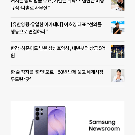
커지는 공익 법률 수요, 기반은 취약…“절반은 비정
규직·나홀로 사무실”
[유한양행-유일한 아카데미] 이호영 대표 “선의를
행동으로 연결하라”
한강·허준이도 받은 삼성호암상, 내년부터 상금 5억
원
한 줄 점자를 ‘화면’으로…50년 난제 풀고 세계시장
두드린 ‘닷’