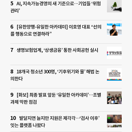
AI, 지속가능경영의 새 기준으로…기업들 ‘위험
관리’
[유한양행-유일한 아카데미] 이호영 대표 “선의
를 행동으로 연결하라”
생명보험업계, ‘상생금융’ 통한 사회공헌 실시
18개국 청소년 300명, ‘기후위기와 물’ 해법 논
의한다
[화보] 최종 발표 앞둔 ‘유일한 아카데미’…조별
과제 막판 점검
발달지연 늘지만 지원은 제각각…‘검사 이후’
잇는 플랫폼 나왔다