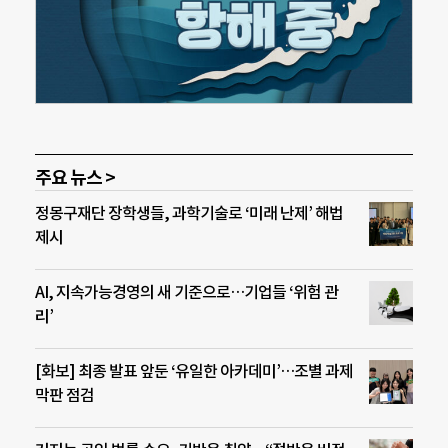
주요 뉴스 >
정몽구재단 장학생들, 과학기술로 ‘미래 난제’ 해법
제시
AI, 지속가능경영의 새 기준으로…기업들 ‘위험 관
리’
[화보] 최종 발표 앞둔 ‘유일한 아카데미’…조별 과제
막판 점검