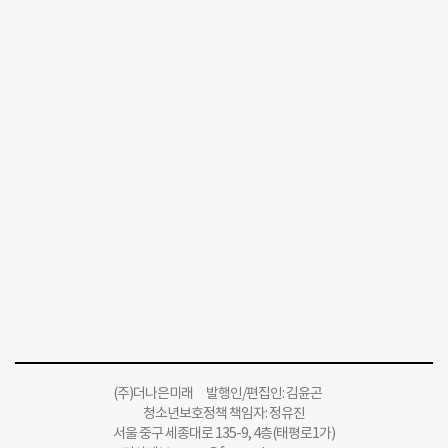
(주)더나은미래 발행인/편집인: 김윤곤
청소년보호정책 책임자: 정유진
서울 중구 세종대로 135-9, 4층(태평로1가)