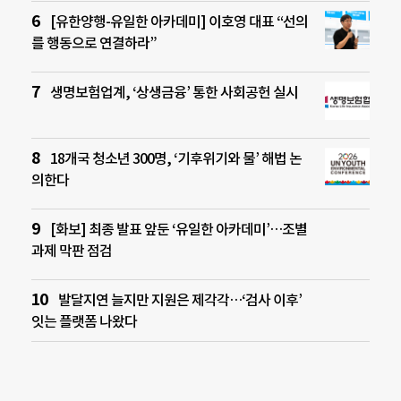
[유한양행-유일한 아카데미] 이호영 대표 “선의
를 행동으로 연결하라”
생명보험업계, ‘상생금융’ 통한 사회공헌 실시
18개국 청소년 300명, ‘기후위기와 물’ 해법 논
의한다
[화보] 최종 발표 앞둔 ‘유일한 아카데미’…조별
과제 막판 점검
발달지연 늘지만 지원은 제각각…‘검사 이후’
잇는 플랫폼 나왔다