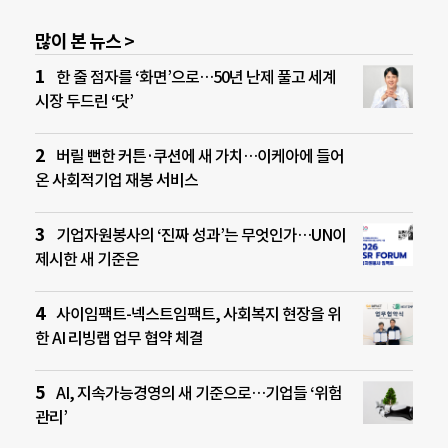
많이 본 뉴스 >
한 줄 점자를 ‘화면’으로…50년 난제 풀고 세계
시장 두드린 ‘닷’
버릴 뻔한 커튼·쿠션에 새 가치…이케아에 들어
온 사회적기업 재봉 서비스
기업자원봉사의 ‘진짜 성과’는 무엇인가…UN이
제시한 새 기준은
사이임팩트-넥스트임팩트, 사회복지 현장을 위
한 AI 리빙랩 업무 협약 체결
AI, 지속가능경영의 새 기준으로…기업들 ‘위험
관리’