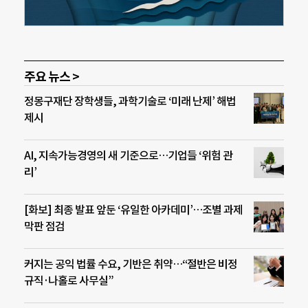
주요 뉴스 >
정몽구재단 장학생들, 과학기술로 ‘미래 난제’ 해법
제시
AI, 지속가능경영의 새 기준으로…기업들 ‘위험 관
리’
[화보] 최종 발표 앞둔 ‘유일한 아카데미’…조별 과제
막판 점검
커지는 공익 법률 수요, 기반은 취약…“절반은 비정
규직·나홀로 사무실”