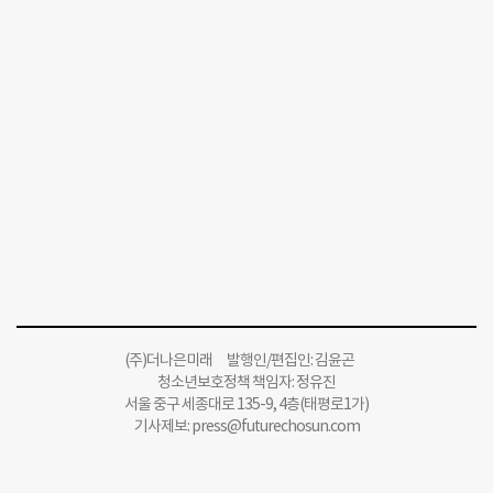
(주)더나은미래 발행인/편집인: 김윤곤
청소년보호정책 책임자: 정유진
서울 중구 세종대로 135-9, 4층(태평로1가)
기사제보:
press@futurechosun.com
인터넷신문윤리위원회 윤리강령을 준수합니다.
Copyright 더나은미래 All rights reserved.