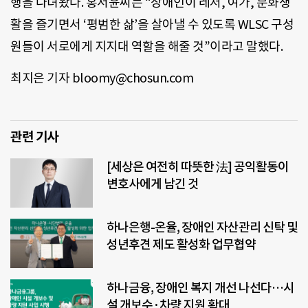
행을 다녀왔다. 홍서윤씨는 “장애인이 레저, 여가, 문화생
활을 즐기면서 ‘평범한 삶’을 살아낼 수 있도록 WLSC 구성
원들이 서로에게 지지대 역할을 해줄 것”이라고 말했다.
최지은 기자 bloomy@chosun.com
관련 기사
[세상은 여전히 따뜻한 法] 공익활동이
변호사에게 남긴 것
하나은행-온율, 장애인 자산관리 신탁 및
성년후견 제도 활성화 업무협약
하나금융, 장애인 복지 개선 나선다…시
설 개보수·차량 지원 확대