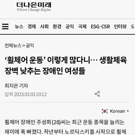
뉴스
경제
사회
환경
공익
국제
ESG·CSR
인터뷰
오
전체뉴스
>
공익
‘휠체어 운동’ 이렇게 많다니… 생활체육
장벽 낮추는 장애인 여성들
최지은 기자
입력 2023.03.03.
10:12
Korean
▼
휠체어 장애인 주성희(28)씨는 최근 운동 종목을 늘리는
재미에 푹 빠졌다. 작년부터 노르딕스키를 시작으로 휠체