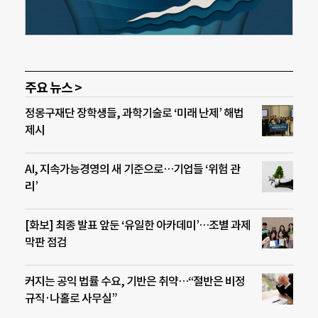
주요 뉴스 >
정몽구재단 장학생들, 과학기술로 ‘미래 난제’ 해법
제시
AI, 지속가능경영의 새 기준으로…기업들 ‘위험 관
리’
[화보] 최종 발표 앞둔 ‘유일한 아카데미’…조별 과제
막판 점검
커지는 공익 법률 수요, 기반은 취약…“절반은 비정
규직·나홀로 사무실”