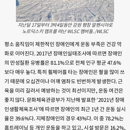
지난달 17일부터 3박4일동안 강원 평창 알펜시아로
노르딕스키 캠프를 떠난 WLSC 멤버들. /WLSC
평소 움직임이 제한적인 장애인에게 운동 부족은 건강 악
화로 이어진다. 2017년 장애인실태조사에 따르면 장애인
의 만성질환 유병률은 81.1%으로 전체 인구 평균 47.6%
보다 매우 높다. 특히 휠체어를 타는 장애인은 팔을 많이 쓰
기 때문에 오십견이나 어깨 염좌도 빈번하게 발생한다. 근
육을 미리 길러서 예방하는 것이 최선이지만, 운동 여건은
좋지 않다. 문화체육관광부가 지난해 발표한 ‘2021년 장애
인생활체육조사’에 따르면 장애인의 최근 1년 간 운동 실시
율은 39.6%다. 지체장애인의 경우 43%다. 이 중 78.2%는
홈트레이닝 등 개인 운동을 하고 있고, 시설 방문은 16.2%,