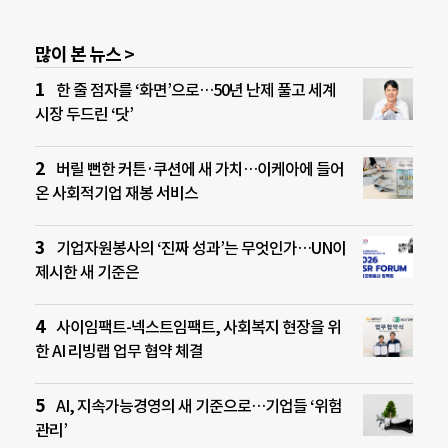
많이 본 뉴스 >
한 줄 점자를 ‘화면’으로…50년 난제 풀고 세계
시장 두드린 ‘닷’
버릴 뻔한 커튼·쿠션에 새 가치…이케아에 들어
온 사회적기업 재봉 서비스
기업자원봉사의 ‘진짜 성과’는 무엇인가…UN이
제시한 새 기준은
사이임팩트-넥스트임팩트, 사회복지 현장을 위
한 AI 리빙랩 업무 협약 체결
AI, 지속가능경영의 새 기준으로…기업들 ‘위험
관리’