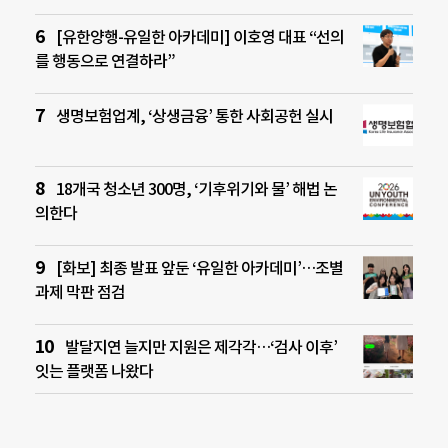
[유한양행-유일한 아카데미] 이호영 대표 “선의
를 행동으로 연결하라”
생명보험업계, ‘상생금융’ 통한 사회공헌 실시
18개국 청소년 300명, ‘기후위기와 물’ 해법 논
의한다
[화보] 최종 발표 앞둔 ‘유일한 아카데미’…조별
과제 막판 점검
발달지연 늘지만 지원은 제각각…‘검사 이후’
잇는 플랫폼 나왔다