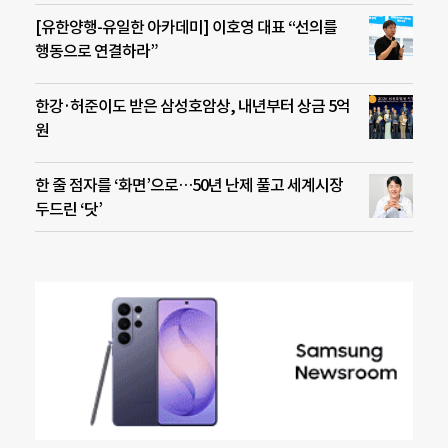
[유한양행-유일한 아카데미] 이호영 대표 “선의를
행동으로 연결하라”
한강·허준이도 받은 삼성호암상, 내년부터 상금 5억
원
한 줄 점자를 ‘화면’으로…50년 난제 풀고 세계시장
두드린 ‘닷’