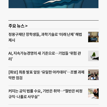
주요 뉴스 >
정몽구재단 장학생들, 과학기술로 ‘미래 난제’ 해법
제시
AI, 지속가능경영의 새 기준으로…기업들 ‘위험 관
리’
[화보] 최종 발표 앞둔 ‘유일한 아카데미’…조별 과제
막판 점검
커지는 공익 법률 수요, 기반은 취약…“절반은 비정
규직·나홀로 사무실”