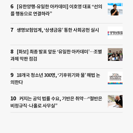
[유한양행-유일한 아카데미] 이호영 대표 “선의
를 행동으로 연결하라”
생명보험업계, ‘상생금융’ 통한 사회공헌 실시
[화보] 최종 발표 앞둔 ‘유일한 아카데미’…조별
과제 막판 점검
18개국 청소년 300명, ‘기후위기와 물’ 해법 논
의한다
커지는 공익 법률 수요, 기반은 취약…“절반은
비정규직·나홀로 사무실”