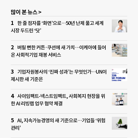
많이 본 뉴스 >
한 줄 점자를 ‘화면’으로…50년 난제 풀고 세계
시장 두드린 ‘닷’
버릴 뻔한 커튼·쿠션에 새 가치…이케아에 들어
온 사회적기업 재봉 서비스
기업자원봉사의 ‘진짜 성과’는 무엇인가…UN이
제시한 새 기준은
사이임팩트-넥스트임팩트, 사회복지 현장을 위
한 AI 리빙랩 업무 협약 체결
AI, 지속가능경영의 새 기준으로…기업들 ‘위험
관리’