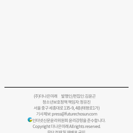
(주)더나은미래 발행인/편집인: 김윤곤
청소년보호정책 책임자: 정유진
서울 중구 세종대로 135-9, 4층(태평로1가)
기사제보:
press@futurechosun.com
인터넷신문윤리위원회 윤리강령을 준수합니다.
Copyright 더나은미래 All rights reserved.
무단 전재 및 재배포 금지.