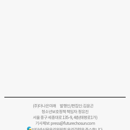
(주)더나은미래 발행인/편집인: 김윤곤
청소년보호정책 책임자: 정유진
서울 중구 세종대로 135-9, 4층(태평로1가)
기사제보:
press@futurechosun.com
인터넷신문윤리위원회 윤리강령을 준수합니다.