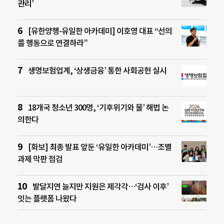
관리’
[유한양행-유일한 아카데미] 이호영 대표 “선의
를 행동으로 연결하라”
생명보험업계, ‘상생금융’ 통한 사회공헌 실시
18개국 청소년 300명, ‘기후위기와 물’ 해법 논
의한다
[화보] 최종 발표 앞둔 ‘유일한 아카데미’…조별
과제 막판 점검
발달지연 늘지만 지원은 제각각…‘검사 이후’
잇는 플랫폼 나왔다