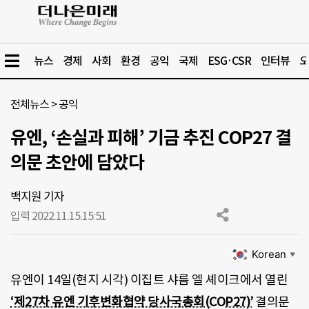
뉴스
경제
사회
환경
공익
국제
ESG·CSR
인터뷰
오
전체뉴스
>
공익
유엔, ‘손실과 피해’ 기금 추진 COP27 결
의문 초안에 담았다
백지원 기자
입력 2022.11.15.
15:51
Korean
▼
유엔이 14일(현지 시각) 이집트 샤름 엘 셰이크에서 열린
‘제27차 유엔 기후변화협약 당사국총회(COP27)’
결의문