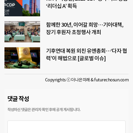
‘리더십 A’ 획득
함께한 30년, 이어갈 희망…기아대책,
장기 후원자 초청행사 개최
기후연대 복원 외친 유엔총회…‘다자 협
력’이 해법으로 [글로벌 이슈]
Copyrights ⓒ 더나은미래 & futurechosun.com
댓글 작성