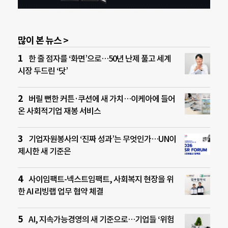
많이 본 뉴스 >
한 줄 점자를 ‘화면’으로…50년 난제 풀고 세계
시장 두드린 ‘닷’
버릴 뻔한 커튼·쿠션에 새 가치…이케아에 들어
온 사회적기업 재봉 서비스
기업자원봉사의 ‘진짜 성과’는 무엇인가…UN이
제시한 새 기준은
사이임팩트-넥스트임팩트, 사회복지 현장을 위
한 AI 리빙랩 업무 협약 체결
AI, 지속가능경영의 새 기준으로…기업들 ‘위험