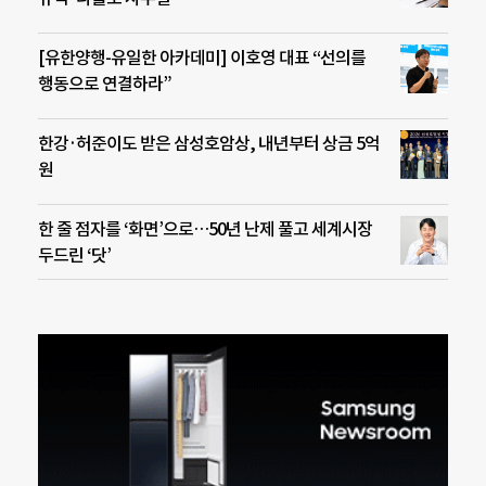
[유한양행-유일한 아카데미] 이호영 대표 “선의를
행동으로 연결하라”
한강·허준이도 받은 삼성호암상, 내년부터 상금 5억
원
한 줄 점자를 ‘화면’으로…50년 난제 풀고 세계시장
두드린 ‘닷’