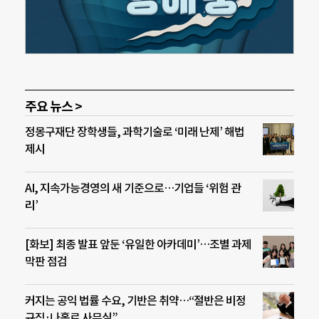
주요 뉴스 >
정몽구재단 장학생들, 과학기술로 ‘미래 난제’ 해법
제시
AI, 지속가능경영의 새 기준으로…기업들 ‘위험 관
리’
[화보] 최종 발표 앞둔 ‘유일한 아카데미’…조별 과제
막판 점검
커지는 공익 법률 수요, 기반은 취약…“절반은 비정
규직·나홀로 사무실”