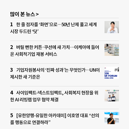
많이 본 뉴스 >
한 줄 점자를 ‘화면’으로…50년 난제 풀고 세계
시장 두드린 ‘닷’
버릴 뻔한 커튼·쿠션에 새 가치…이케아에 들어
온 사회적기업 재봉 서비스
기업자원봉사의 ‘진짜 성과’는 무엇인가…UN이
제시한 새 기준은
사이임팩트-넥스트임팩트, 사회복지 현장을 위
한 AI 리빙랩 업무 협약 체결
[유한양행-유일한 아카데미] 이호영 대표 “선의
를 행동으로 연결하라”