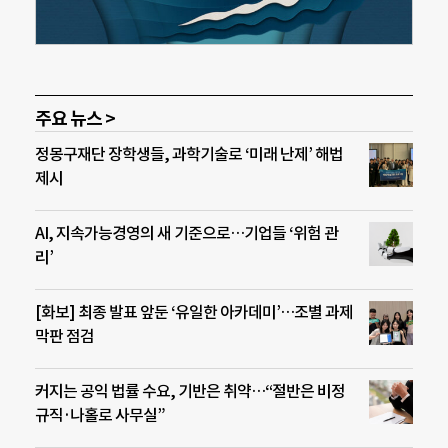
주요 뉴스 >
정몽구재단 장학생들, 과학기술로 ‘미래 난제’ 해법
제시
AI, 지속가능경영의 새 기준으로…기업들 ‘위험 관
리’
[화보] 최종 발표 앞둔 ‘유일한 아카데미’…조별 과제
막판 점검
커지는 공익 법률 수요, 기반은 취약…“절반은 비정
규직·나홀로 사무실”