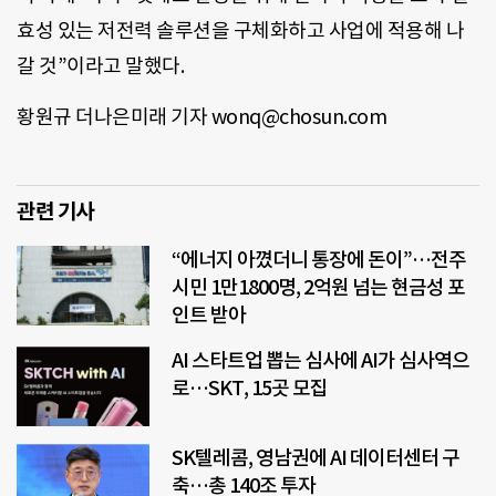
효성 있는 저전력 솔루션을 구체화하고 사업에 적용해 나
갈 것”이라고 말했다.
황원규 더나은미래 기자 wonq@chosun.com
관련 기사
“에너지 아꼈더니 통장에 돈이”…전주
시민 1만1800명, 2억원 넘는 현금성 포
인트 받아
AI 스타트업 뽑는 심사에 AI가 심사역으
로…SKT, 15곳 모집
SK텔레콤, 영남권에 AI 데이터센터 구
축…총 140조 투자