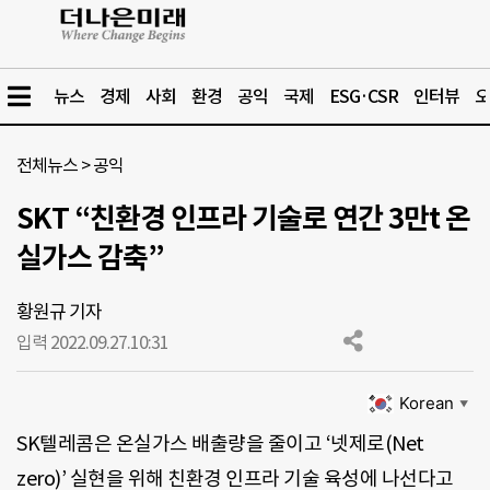
뉴스
경제
사회
환경
공익
국제
ESG·CSR
인터뷰
오
전체뉴스
>
공익
SKT “친환경 인프라 기술로 연간 3만t 온
실가스 감축”
황원규 기자
입력 2022.09.27.
10:31
Korean
▼
SK텔레콤은 온실가스 배출량을 줄이고 ‘넷제로(Net
zero)’ 실현을 위해 친환경 인프라 기술 육성에 나선다고