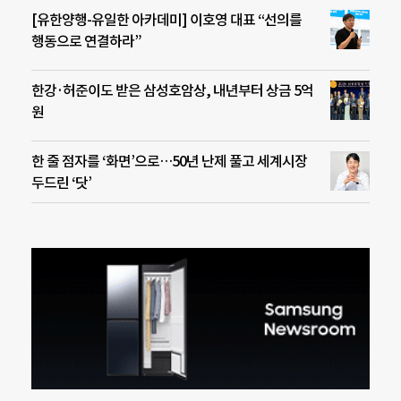
[유한양행-유일한 아카데미] 이호영 대표 “선의를
행동으로 연결하라”
한강·허준이도 받은 삼성호암상, 내년부터 상금 5억
원
한 줄 점자를 ‘화면’으로…50년 난제 풀고 세계시장
두드린 ‘닷’