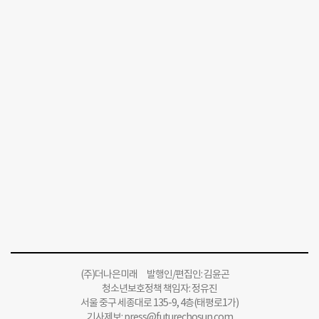
(주)더나은미래 발행인/편집인: 김윤곤
청소년보호정책 책임자: 정유진
서울 중구 세종대로 135-9, 4층(태평로1가)
기사제보:
press@futurechosun.com