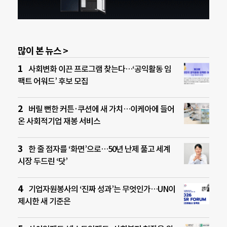
많이 본 뉴스 >
사회변화 이끈 프로그램 찾는다…‘공익활동 임
팩트 어워드’ 후보 모집
버릴 뻔한 커튼·쿠션에 새 가치…이케아에 들어
온 사회적기업 재봉 서비스
한 줄 점자를 ‘화면’으로…50년 난제 풀고 세계
시장 두드린 ‘닷’
기업자원봉사의 ‘진짜 성과’는 무엇인가…UN이
제시한 새 기준은