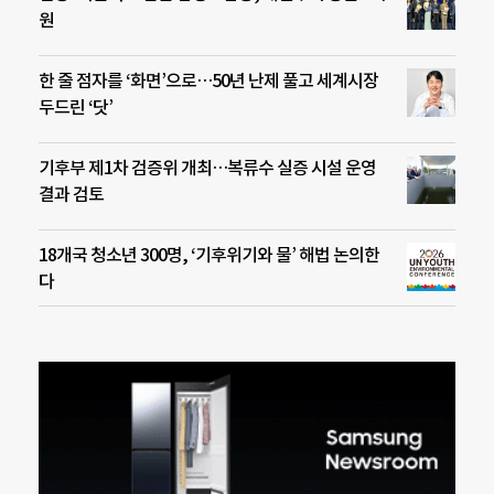
원
한 줄 점자를 ‘화면’으로…50년 난제 풀고 세계시장
두드린 ‘닷’
기후부 제1차 검증위 개최…복류수 실증 시설 운영
결과 검토
18개국 청소년 300명, ‘기후위기와 물’ 해법 논의한
다