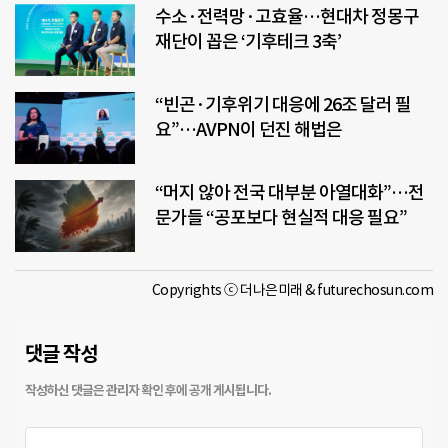
수소·전력망·고효율…현대차 정몽구
재단이 꼽은 ‘기후테크 3축’
“빈곤·기후위기 대응에 26조 달러 필
요”…AVPN이 던진 해법은
“머지 않아 전국 대부분 아열대화”…전
문가들 “공포보다 현실적 대응 필요”
Copyrights ⓒ 더나은미래 & futurechosun.com
댓글 작성