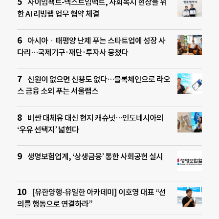
사이임팩트-넥스트임팩트, 사회복지 현장을 위
한 AI 리빙랩 업무 협약 체결
아시아ㆍ태평양 난제 푸는 스타트업에 성장 사
다리…국제기구·재단·투자사 뭉쳤다
신원이 없으면 신용도 없다…블록체인으로 라오
스 금융 소외 푸는 서울랩스
비싼 대체유 대신 현지 캐슈넛…인도네시아의
‘우유 선택지’ 넓힌다
생명보험업계, ‘상생금융’ 통한 사회공헌 실시
[유한양행-유일한 아카데미] 이호영 대표 “선
의를 행동으로 연결하라”