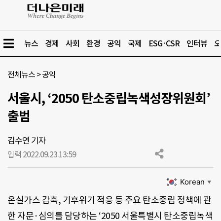
뉴스
경제
사회
환경
공익
국제
ESG·CSR
인터뷰
오
전체뉴스
>
공익
서울시, ‘2050 탄소중립녹색성장위원회’
출범
김수연 기자
입력 2022.09.23.
13:59
Korean
▼
온실가스 감축, 기후위기 적응 등 주요 탄소중립 정책에 관
한 자문·심의를 담당하는 ‘2050 서울특별시 탄소중립녹색