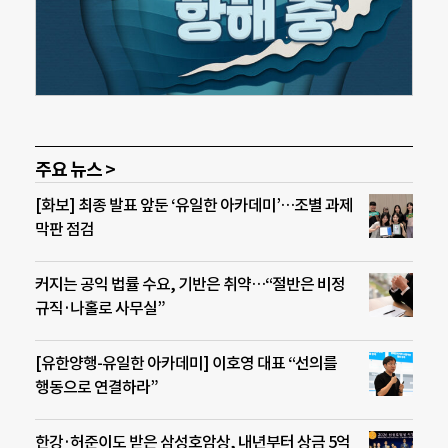
주요 뉴스 >
[화보] 최종 발표 앞둔 ‘유일한 아카데미’…조별 과제
막판 점검
커지는 공익 법률 수요, 기반은 취약…“절반은 비정
규직·나홀로 사무실”
[유한양행-유일한 아카데미] 이호영 대표 “선의를
행동으로 연결하라”
한강·허준이도 받은 삼성호암상, 내년부터 상금 5억