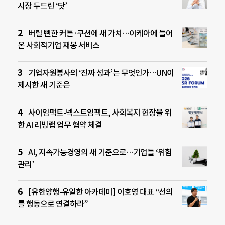
시장 두드린 ‘닷’
버릴 뻔한 커튼·쿠션에 새 가치…이케아에 들어
온 사회적기업 재봉 서비스
기업자원봉사의 ‘진짜 성과’는 무엇인가…UN이
제시한 새 기준은
사이임팩트-넥스트임팩트, 사회복지 현장을 위
한 AI 리빙랩 업무 협약 체결
AI, 지속가능경영의 새 기준으로…기업들 ‘위험
관리’
[유한양행-유일한 아카데미] 이호영 대표 “선의
를 행동으로 연결하라”