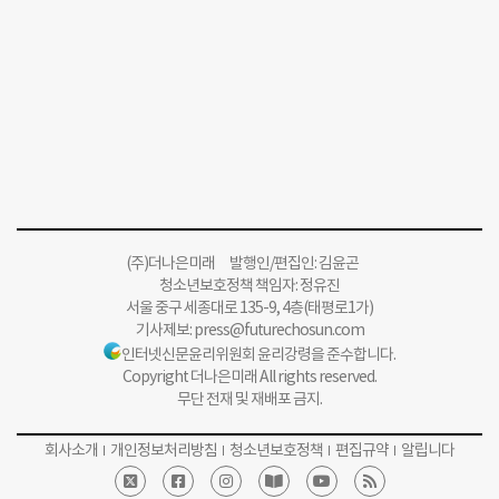
(주)더나은미래 발행인/편집인: 김윤곤
청소년보호정책 책임자: 정유진
서울 중구 세종대로 135-9, 4층(태평로1가)
기사제보:
press@futurechosun.com
인터넷신문윤리위원회 윤리강령을 준수합니다.
Copyright 더나은미래 All rights reserved.
무단 전재 및 재배포 금지.
회사소개
개인정보처리방침
청소년보호정책
편집규약
알립니다