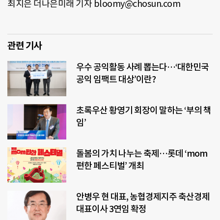
최지은 더나은미래 기자 bloomy@chosun.com
관련 기사
우수 공익활동 사례 뽑는다…‘대한민국
공익 임팩트 대상’이란?
초록우산 황영기 회장이 말하는 ‘부의 책
임’
돌봄의 가치 나누는 축제…롯데 ‘mom
편한 페스티벌’ 개최
안병우 현 대표, 농협경제지주 축산경제
대표이사 3연임 확정