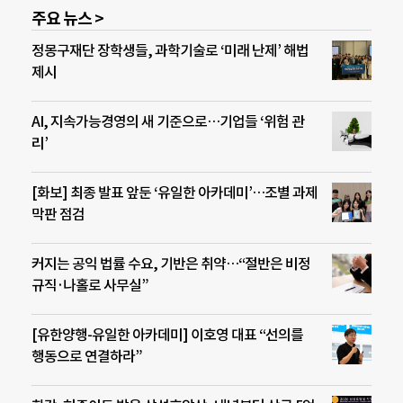
주요 뉴스 >
정몽구재단 장학생들, 과학기술로 ‘미래 난제’ 해법
제시
AI, 지속가능경영의 새 기준으로…기업들 ‘위험 관
리’
[화보] 최종 발표 앞둔 ‘유일한 아카데미’…조별 과제
막판 점검
커지는 공익 법률 수요, 기반은 취약…“절반은 비정
규직·나홀로 사무실”
[유한양행-유일한 아카데미] 이호영 대표 “선의를
행동으로 연결하라”