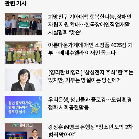
관련 기사
희망친구 기아대책 행복한나눔, 장애인
자립 지원 확대…한국장애인직업재활
시설협회 ‘맞손’
아름다운가게에 개인 소장품 4025점 기
부 …베네수엘라 이재민 돕는다
[영리한 비영리] ‘삼성전자 주식’ 한 주는
있지만, 기부는 망설이는 당신에게
우리은행, 청년들과 플로깅…도심 환경
정화 사회공헌활동
강정훈 iM뱅크 은행장 “청소년 도박 2차
범죄 막아야”