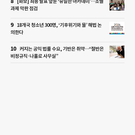
[화보] 최종 발표 앞둔 ‘유일한 아카데미’…조별
과제 막판 점검
18개국 청소년 300명, ‘기후위기와 물’ 해법 논
의한다
커지는 공익 법률 수요, 기반은 취약…“절반은
비정규직·나홀로 사무실”