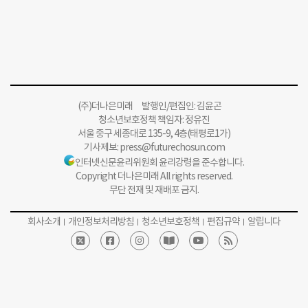
(주)더나은미래 발행인/편집인: 김윤곤
청소년보호정책 책임자: 정유진
서울 중구 세종대로 135-9, 4층(태평로1가)
기사제보:
press@futurechosun.com
인터넷신문윤리위원회 윤리강령을 준수합니다.
Copyright 더나은미래 All rights reserved.
무단 전재 및 재배포 금지.
회사소개
개인정보처리방침
청소년보호정책
편집규약
알립니다