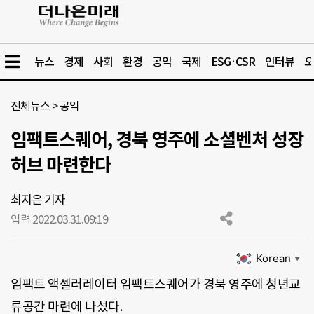
뉴스
경제
사회
환경
공익
국제
ESG·CSR
인터뷰
오
전체뉴스
>
공익
임팩트스퀘어, 경북 영주에 소셜벤처 성장
허브 마련한다
최지은 기자
입력 2022.03.31.
09:19
Korean
▼
임팩트 액셀러레이터 임팩트스퀘어가 경북 영주에 청년교
류공간 마련에 나섰다.