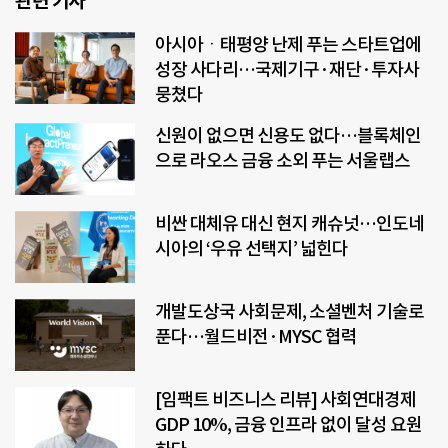
관련 기사
아시아ㆍ태평양 난제 푸는 스타트업에
성장 사다리…국제기구·재단·투자사
뭉쳤다
신원이 없으면 신용도 없다…블록체인
으로 라오스 금융 소외 푸는 서울랩스
비싼 대체유 대신 현지 캐슈넛…인도네
시아의 ‘우유 선택지’ 넓힌다
개발도상국 사회문제, 소셜벤처 기술로
푼다…월드비전·MYSC 협력
[임팩트 비즈니스 리뷰] 사회연대경제
GDP 10%, 금융 인프라 없이 달성 요원