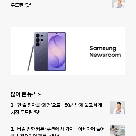
두드린 ‘닷’
많이 본 뉴스 >
한 줄 점자를 ‘화면’으로…50년 난제 풀고 세계
시장 두드린 ‘닷’
버릴 뻔한 커튼·쿠션에 새 가치…이케아에 들어