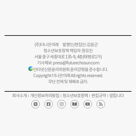
(주)더나은미래 발행인/편집인: 김윤곤
청소년보호정책 책임자: 정유진
서울 중구 세종대로 135-9, 4층(태평로1가)
기사제보:
press@futurechosun.com
인터넷신문윤리위원회 윤리강령을 준수합니다.
Copyright 더나은미래 All rights reserved.
무단 전재 및 재배포 금지.
회사소개
개인정보처리방침
청소년보호정책
편집규약
알립니다