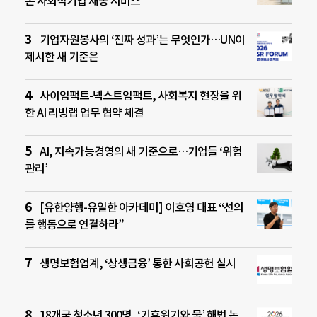
온 사회적기업 재봉 서비스
기업자원봉사의 ‘진짜 성과’는 무엇인가…UN이
제시한 새 기준은
사이임팩트-넥스트임팩트, 사회복지 현장을 위
한 AI 리빙랩 업무 협약 체결
AI, 지속가능경영의 새 기준으로…기업들 ‘위험
관리’
[유한양행-유일한 아카데미] 이호영 대표 “선의
를 행동으로 연결하라”
생명보험업계, ‘상생금융’ 통한 사회공헌 실시
18개국 청소년 300명, ‘기후위기와 물’ 해법 논