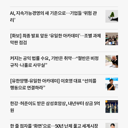
AI, 지속가능경영의 새 기준으로…기업들 ‘위험 관
리’
[화보] 최종 발표 앞둔 ‘유일한 아카데미’…조별 과제
막판 점검
커지는 공익 법률 수요, 기반은 취약…“절반은 비정
규직·나홀로 사무실”
[유한양행-유일한 아카데미] 이호영 대표 “선의를
행동으로 연결하라”
한강·허준이도 받은 삼성호암상, 내년부터 상금 5억
원
한 줄 점자를 ‘화면’으로…50년 난제 풀고 세계시장