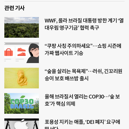
관련 기사
WWF, 룰라 브라질 대통령 방한 계기 ‘열
대우림 영구기금’ 협력 촉구
“쿠팡 사칭 주의하세요”…쇼핑 시즌에
가짜 웹사이트 기승
“숲을 살리는 목욕제”…러쉬, 긴꼬리원
숭이 보호 배쓰밤 출시
올해 브라질서 열리는 COP30…‘숲 보
호’가 핵심 의제
포용성 지키는 애플, ‘DEI 폐지’ 요구에