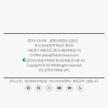
(주)더나은미래 발행인/편집인: 김윤곤
청소년보호정책 책임자: 정유진
서울 중구 세종대로 135-9, 4층(태평로1가)
기사제보:
press@futurechosun.com
인터넷신문윤리위원회 윤리강령을 준수합니다.
Copyright 더나은미래 All rights reserved.
무단 전재 및 재배포 금지.
회사소개
개인정보처리방침
청소년보호정책
편집규약
알립니다