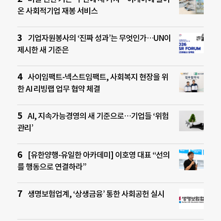
온 사회적기업 재봉 서비스
기업자원봉사의 ‘진짜 성과’는 무엇인가…UN이
제시한 새 기준은
사이임팩트-넥스트임팩트, 사회복지 현장을 위
한 AI 리빙랩 업무 협약 체결
AI, 지속가능경영의 새 기준으로…기업들 ‘위험
관리’
[유한양행-유일한 아카데미] 이호영 대표 “선의
를 행동으로 연결하라”
생명보험업계, ‘상생금융’ 통한 사회공헌 실시