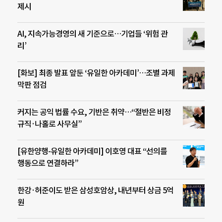
제시
AI, 지속가능경영의 새 기준으로…기업들 ‘위험 관
리’
[화보] 최종 발표 앞둔 ‘유일한 아카데미’…조별 과제
막판 점검
커지는 공익 법률 수요, 기반은 취약…“절반은 비정
규직·나홀로 사무실”
[유한양행-유일한 아카데미] 이호영 대표 “선의를
행동으로 연결하라”
한강·허준이도 받은 삼성호암상, 내년부터 상금 5억
원