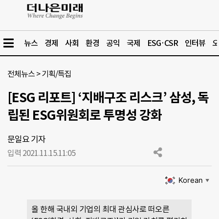
뉴스
경제
사회
환경
공익
국제
ESG·CSR
인터뷰
오
전체뉴스
>
기획/특집
[ESG 리포트] ‘지배구조 리스크’ 삼성, 독
립된 ESG위원회로 투명성 강화
문일요 기자
입력 2021.11.15.
11:05
Korean
▼
올 한해 국내외 기업의 최대 관심사로 떠오른