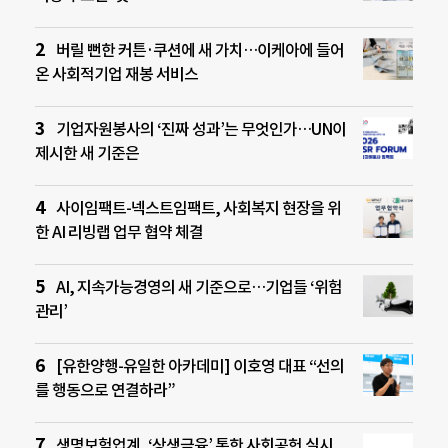
버릴 뻔한 커튼·쿠션에 새 가치…이케아에 들어
온 사회적기업 재봉 서비스
기업자원봉사의 ‘진짜 성과’는 무엇인가…UN이
제시한 새 기준은
사이임팩트-넥스트임팩트, 사회복지 현장을 위
한 AI 리빙랩 업무 협약 체결
AI, 지속가능경영의 새 기준으로…기업들 ‘위험
관리’
[유한양행-유일한 아카데미] 이호영 대표 “선의
를 행동으로 연결하라”
생명보험업계, ‘상생금융’ 통한 사회공헌 실시