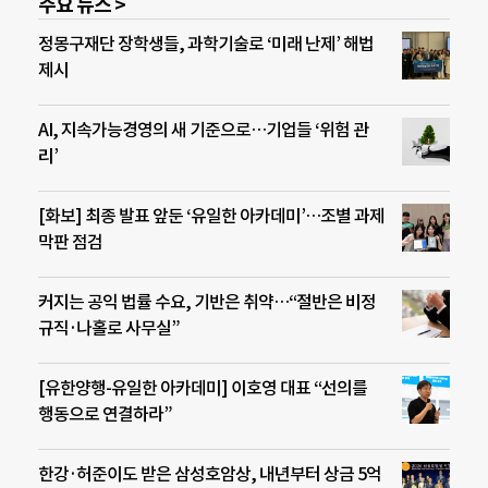
주요 뉴스 >
정몽구재단 장학생들, 과학기술로 ‘미래 난제’ 해법
제시
AI, 지속가능경영의 새 기준으로…기업들 ‘위험 관
리’
[화보] 최종 발표 앞둔 ‘유일한 아카데미’…조별 과제
막판 점검
커지는 공익 법률 수요, 기반은 취약…“절반은 비정
규직·나홀로 사무실”
[유한양행-유일한 아카데미] 이호영 대표 “선의를
행동으로 연결하라”
한강·허준이도 받은 삼성호암상, 내년부터 상금 5억