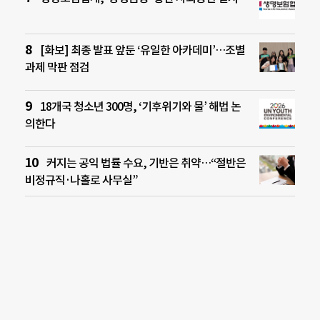
[화보] 최종 발표 앞둔 ‘유일한 아카데미’…조별
과제 막판 점검
18개국 청소년 300명, ‘기후위기와 물’ 해법 논
의한다
커지는 공익 법률 수요, 기반은 취약…“절반은
비정규직·나홀로 사무실”