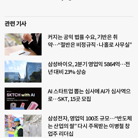
관련 기사
커지는 공익 법률 수요, 기반은 취
약…“절반은 비정규직·나홀로 사무실”
삼성바이오, 2분기 영업익 5864억…전
년 대비 23% 상승
AI 스타트업 뽑는 심사에 AI가 심사역으
로…SKT, 15곳 모집
삼성전자, 영업익 100조 규모…“반도체
는 산업의 쌀” 다시 주목받는 이병철 창
업주 리더십