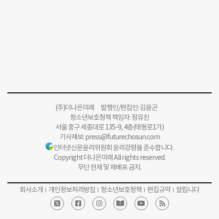
(주)더나은미래 발행인/편집인: 김윤곤
청소년보호정책 책임자: 정유진
서울 중구 세종대로 135-9, 4층(태평로1가)
기사제보:
press@futurechosun.com
인터넷신문윤리위원회 윤리강령을 준수합니다.
Copyright 더나은미래 All rights reserved.
무단 전재 및 재배포 금지.
회사소개
개인정보처리방침
청소년보호정책
편집규약
알립니다