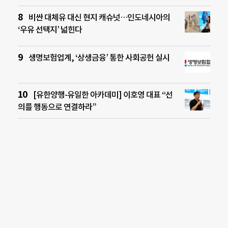
비싼 대체유 대신 현지 캐슈넛…인도네시아의
‘우유 선택지’ 넓힌다
생명보험업계, ‘상생금융’ 통한 사회공헌 실시
[유한양행-유일한 아카데미] 이호영 대표 “선
의를 행동으로 연결하라”