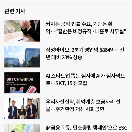
관련 기사
커지는 공익 법률 수요, 기반은 취
약…“절반은 비정규직·나홀로 사무실”
삼성바이오, 2분기 영업익 5864억…전
년 대비 23% 상승
AI 스타트업 뽑는 심사에 AI가 심사역으
로…SKT, 15곳 모집
우리자산신탁, 취약계층 보금자리 선
물…주거환경 개선 사회공헌
iM금융그룹, ‘탄소중립 캠페인’으로 ESG