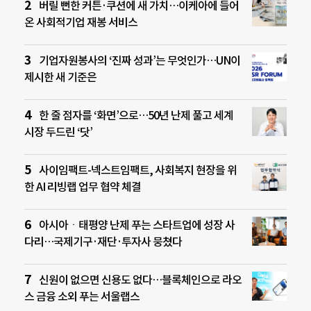
버릴 뻔한 커튼·쿠션에 새 가치…이케아에 들어
온 사회적기업 재봉 서비스
기업자원봉사의 ‘진짜 성과’는 무엇인가…UN이
제시한 새 기준은
한 줄 점자를 ‘화면’으로…50년 난제 풀고 세계
시장 두드린 ‘닷’
사이임팩트-넥스트임팩트, 사회복지 현장을 위
한 AI 리빙랩 업무 협약 체결
아시아ㆍ태평양 난제 푸는 스타트업에 성장 사
다리…국제기구·재단·투자사 뭉쳤다
신원이 없으면 신용도 없다…블록체인으로 라오
스 금융 소외 푸는 서울랩스