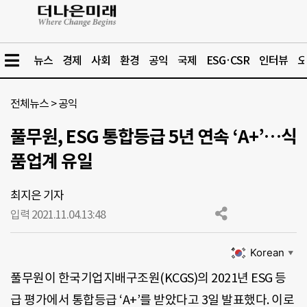
뉴스
경제
사회
환경
공익
국제
ESG·CSR
인터뷰
오
전체뉴스
>
공익
풀무원, ESG 통합등급 5년 연속 ‘A+’…식
품업계 유일
최지은 기자
입력 2021.11.04.
13:48
Korean
▼
풀무원이 한국기업지배구조원(KCGS)의 2021년 ESG 등
급 평가에서 통합등급 ‘A+’를 받았다고 3일 발표했다. 이로