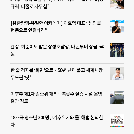
규직·나홀로 사무실”
[유한양행-유일한 아카데미] 이호영 대표 “선의를
행동으로 연결하라”
한강·허준이도 받은 삼성호암상, 내년부터 상금 5억
원
한 줄 점자를 ‘화면’으로…50년 난제 풀고 세계시장
두드린 ‘닷’
기후부 제1차 검증위 개최…복류수 실증 시설 운영
결과 검토
18개국 청소년 300명, ‘기후위기와 물’ 해법 논의한
다