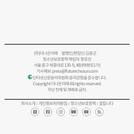
(주)더나은미래 발행인/편집인: 김윤곤
청소년보호정책 책임자: 정유진
서울 중구 세종대로 135-9, 4층(태평로1가)
기사제보:
press@futurechosun.com
인터넷신문윤리위원회 윤리강령을 준수합니다.
Copyright 더나은미래 All rights reserved.
무단 전재 및 재배포 금지.
회사소개
개인정보처리방침
청소년보호정책
알립니다