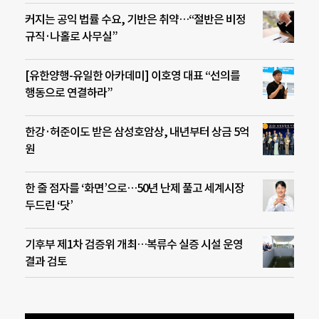
커지는 공익 법률 수요, 기반은 취약…“절반은 비정
규직·나홀로 사무실”
[유한양행-유일한 아카데미] 이호영 대표 “선의를
행동으로 연결하라”
한강·허준이도 받은 삼성호암상, 내년부터 상금 5억
원
한 줄 점자를 ‘화면’으로…50년 난제 풀고 세계시장
두드린 ‘닷’
기후부 제1차 검증위 개최…복류수 실증 시설 운영
결과 검토