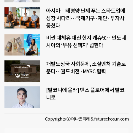
아시아ㆍ태평양 난제 푸는 스타트업에
성장 사다리…국제기구·재단·투자사
뭉쳤다
비싼 대체유 대신 현지 캐슈넛…인도네
시아의 ‘우유 선택지’ 넓힌다
개발도상국 사회문제, 소셜벤처 기술로
푼다…월드비전·MYSC 협력
[발코니에 올라] 댄스 플로어에서 발코
니로
Copyrights ⓒ 더나은미래 & futurechosun.com