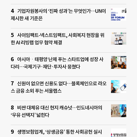
기업자원봉사의 ‘진짜 성과’는 무엇인가…UN이
제시한 새 기준은
사이임팩트-넥스트임팩트, 사회복지 현장을 위
한 AI 리빙랩 업무 협약 체결
아시아ㆍ태평양 난제 푸는 스타트업에 성장 사
다리…국제기구·재단·투자사 뭉쳤다
신원이 없으면 신용도 없다…블록체인으로 라오
스 금융 소외 푸는 서울랩스
비싼 대체유 대신 현지 캐슈넛…인도네시아의
‘우유 선택지’ 넓힌다
생명보험업계, ‘상생금융’ 통한 사회공헌 실시