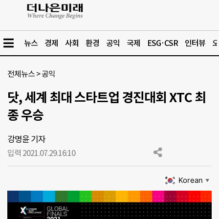
뉴스
경제
사회
환경
공익
국제
ESG·CSR
인터뷰
오
전체뉴스
>
공익
닷, 세계 최대 스타트업 경진대회 XTC 최
종 우승
강명윤 기자
입력 2021.07.29.
16:10
Korean
▼