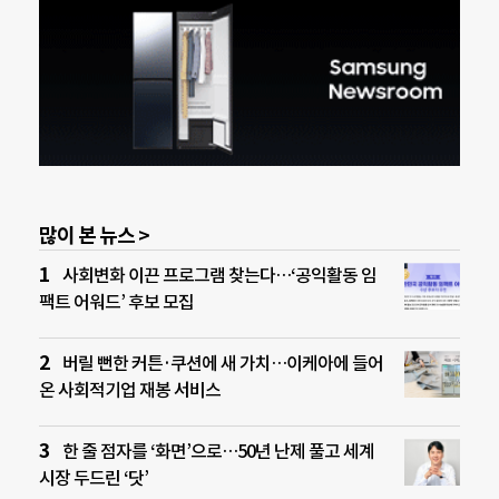
많이 본 뉴스 >
사회변화 이끈 프로그램 찾는다…‘공익활동 임
팩트 어워드’ 후보 모집
버릴 뻔한 커튼·쿠션에 새 가치…이케아에 들어
온 사회적기업 재봉 서비스
한 줄 점자를 ‘화면’으로…50년 난제 풀고 세계
시장 두드린 ‘닷’