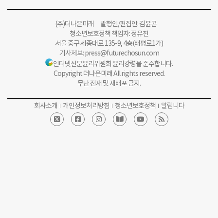
(주)더나은미래 발행인/편집인: 김윤곤
청소년보호정책 책임자: 정유진
서울 중구 세종대로 135-9, 4층(태평로1가)
기사제보:
press@futurechosun.com
인터넷신문윤리위원회 윤리강령을 준수합니다.
Copyright 더나은미래 All rights reserved.
무단 전재 및 재배포 금지.
회사소개
개인정보처리방침
청소년보호정책
알립니다