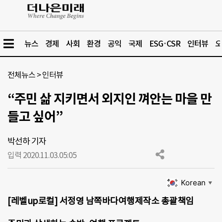
뉴스
경제
사회
환경
공익
국제
ESG·CSR
인터뷰
오
전체뉴스
>
인터뷰
“주민 삶 지키면서 외지인 껴안는 마을 만
들고 싶어”
박선하 기자
입력 2020.11.03.
05:05
Korean
▼
[레벨up로컬] 서정영 남쪽바다여행제작소 총괄책임