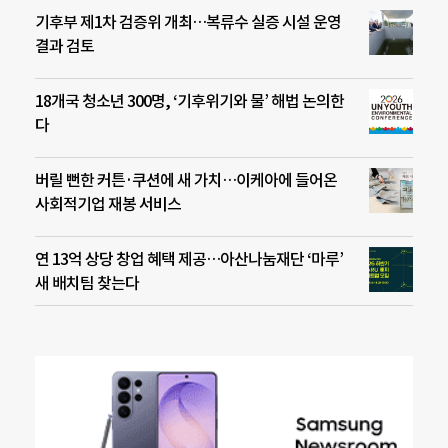
기후부 제1차 검증위 개최…복류수 실증 시설 운영
결과 검토
18개국 청소년 300명, ‘기후위기와 물’ 해법 논의한
다
버릴 뻔한 커튼·쿠션에 새 가치…이케아에 들어온
사회적기업 재봉 서비스
연 13억 상당 창업 혜택 제공…아산나눔재단 ‘마루’
새 배치팀 찾는다