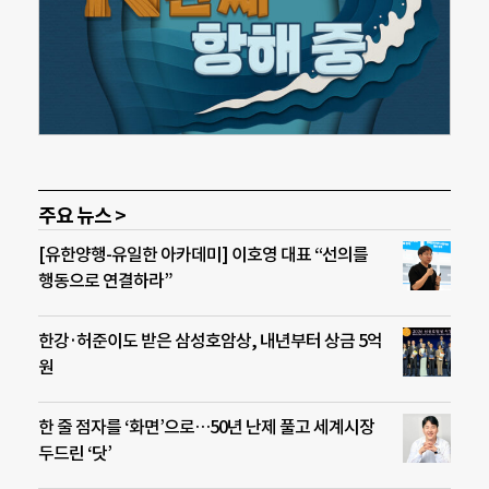
주요 뉴스 >
[유한양행-유일한 아카데미] 이호영 대표 “선의를
행동으로 연결하라”
한강·허준이도 받은 삼성호암상, 내년부터 상금 5억
원
한 줄 점자를 ‘화면’으로…50년 난제 풀고 세계시장
두드린 ‘닷’