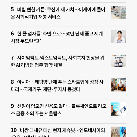
버릴 뻔한 커튼·쿠션에 새 가치…이케아에 들어
온 사회적기업 재봉 서비스
한 줄 점자를 ‘화면’으로…50년 난제 풀고 세계
시장 두드린 ‘닷’
사이임팩트-넥스트임팩트, 사회복지 현장을 위
한 AI 리빙랩 업무 협약 체결
아시아ㆍ태평양 난제 푸는 스타트업에 성장 사
다리…국제기구·재단·투자사 뭉쳤다
신원이 없으면 신용도 없다…블록체인으로 라오
스 금융 소외 푸는 서울랩스
비싼 대체유 대신 현지 캐슈넛…인도네시아의