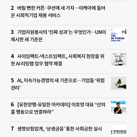
버릴 뻔한 커튼·쿠션에 새 가치…이케아에 들어
온 사회적기업 재봉 서비스
기업자원봉사의 ‘진짜 성과’는 무엇인가…UN이
제시한 새 기준은
사이임팩트-넥스트임팩트, 사회복지 현장을 위
한 AI 리빙랩 업무 협약 체결
AI, 지속가능경영의 새 기준으로…기업들 ‘위험
관리’
[유한양행-유일한 아카데미] 이호영 대표 “선의
를 행동으로 연결하라”
생명보험업계, ‘상생금융’ 통한 사회공헌 실시