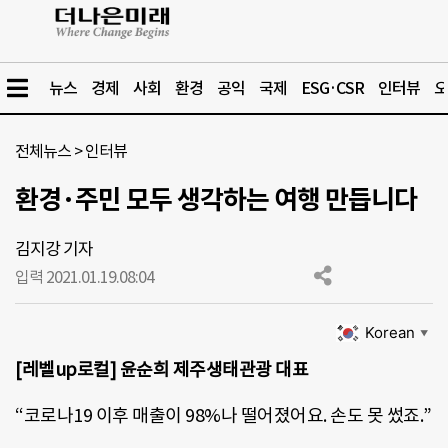
뉴스
경제
사회
환경
공익
국제
ESG·CSR
인터뷰
오
전체뉴스
>
인터뷰
환경·주민 모두 생각하는 여행 만듭니다
김지강 기자
입력 2021.01.19.
08:04
Korean
▼
[레벨up로컬] 윤순희 제주생태관광 대표
“코로나19 이후 매출이 98%나 떨어졌어요. 손도 못 썼죠.”