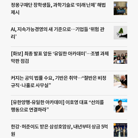
정몽구재단 장학생들, 과학기술로 ‘미래 난제’ 해법
제시
AI, 지속가능경영의 새 기준으로…기업들 ‘위험 관
리’
[화보] 최종 발표 앞둔 ‘유일한 아카데미’…조별 과제
막판 점검
커지는 공익 법률 수요, 기반은 취약…“절반은 비정
규직·나홀로 사무실”
[유한양행-유일한 아카데미] 이호영 대표 “선의를
행동으로 연결하라”
한강·허준이도 받은 삼성호암상, 내년부터 상금 5억
원