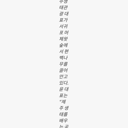
주생
태관
광 대
표가
서귀
포 머
체왓
숲에
서 편
백나
무를
끌어
안고
있다.
윤 대
표는
“제
주 생
태를
배우
는 공