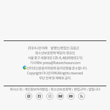
(주)더나은미래 발행인/편집인: 김윤곤
청소년보호정책 책임자: 정유진
서울 중구 세종대로 135-9, 4층(태평로1가)
기사제보:
press@futurechosun.com
인터넷신문윤리위원회 윤리강령을 준수합니다.
Copyright 더나은미래 All rights reserved.
무단 전재 및 재배포 금지.
회사소개
개인정보처리방침
청소년보호정책
편집규약
알립니다