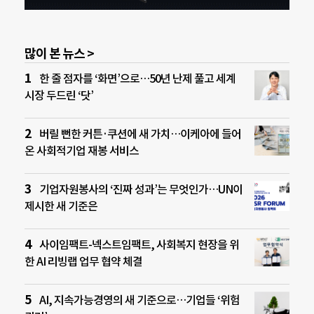
많이 본 뉴스 >
한 줄 점자를 ‘화면’으로…50년 난제 풀고 세계
시장 두드린 ‘닷’
버릴 뻔한 커튼·쿠션에 새 가치…이케아에 들어
온 사회적기업 재봉 서비스
기업자원봉사의 ‘진짜 성과’는 무엇인가…UN이
제시한 새 기준은
사이임팩트-넥스트임팩트, 사회복지 현장을 위
한 AI 리빙랩 업무 협약 체결
AI, 지속가능경영의 새 기준으로…기업들 ‘위험