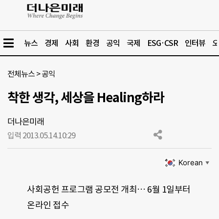
뉴스
경제
사회
환경
공익
국제
ESG·CSR
인터뷰
오
전체뉴스
>
공익
착한 생각, 세상을 Healing하라
더나은미래
입력 2013.05.14.
10:29
Korean
▼
사회공헌 프로그램 공모전 개최… 6월 1일부터
온라인 접수