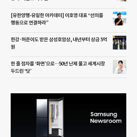
[유한양행-유일한 아카데미] 이호영 대표 “선의를
행동으로 연결하라”
한강·허준이도 받은 삼성호암상, 내년부터 상금 5억
원
한 줄 점자를 ‘화면’으로…50년 난제 풀고 세계시장
두드린 ‘닷’