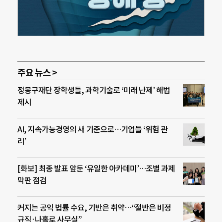
주요 뉴스 >
정몽구재단 장학생들, 과학기술로 ‘미래 난제’ 해법
제시
AI, 지속가능경영의 새 기준으로…기업들 ‘위험 관
리’
[화보] 최종 발표 앞둔 ‘유일한 아카데미’…조별 과제
막판 점검
커지는 공익 법률 수요, 기반은 취약…“절반은 비정
규직·나홀로 사무실”