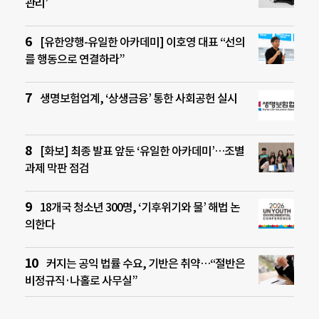
관리’
[유한양행-유일한 아카데미] 이호영 대표 “선의
를 행동으로 연결하라”
생명보험업계, ‘상생금융’ 통한 사회공헌 실시
[화보] 최종 발표 앞둔 ‘유일한 아카데미’…조별
과제 막판 점검
18개국 청소년 300명, ‘기후위기와 물’ 해법 논
의한다
커지는 공익 법률 수요, 기반은 취약…“절반은
비정규직·나홀로 사무실”