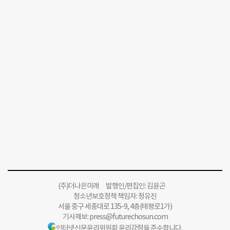
(주)더나은미래 발행인/편집인: 김윤곤
청소년보호정책 책임자: 정유진
서울 중구 세종대로 135-9, 4층(태평로1가)
기사제보:
press@futurechosun.com
인터넷신문윤리위원회 윤리강령을 준수합니다.