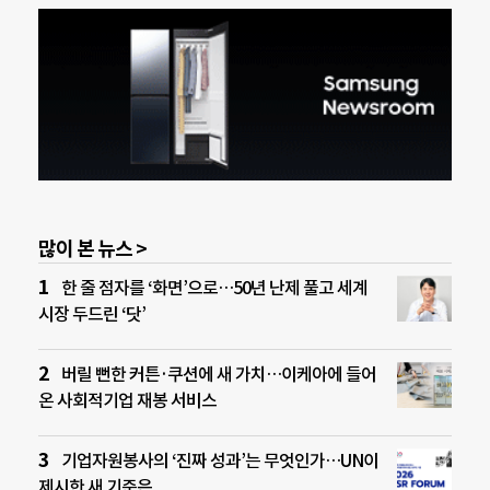
많이 본 뉴스 >
한 줄 점자를 ‘화면’으로…50년 난제 풀고 세계
시장 두드린 ‘닷’
버릴 뻔한 커튼·쿠션에 새 가치…이케아에 들어
온 사회적기업 재봉 서비스
기업자원봉사의 ‘진짜 성과’는 무엇인가…UN이
제시한 새 기준은