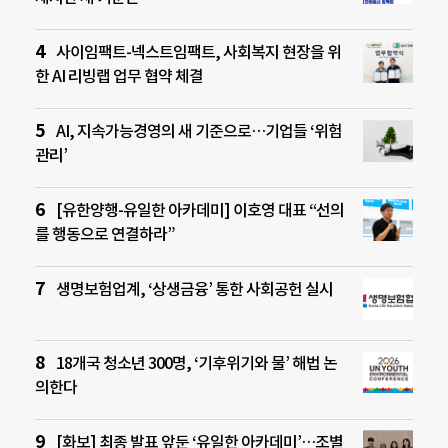
사이임팩트-넥스트임팩트, 사회복지 현장을 위
한 AI 리빙랩 업무 협약 체결
AI, 지속가능경영의 새 기준으로…기업들 ‘위험
관리’
[유한양행-유일한 아카데미] 이호영 대표 “선의
를 행동으로 연결하라”
생명보험업계, ‘상생금융’ 통한 사회공헌 실시
18개국 청소년 300명, ‘기후위기와 물’ 해법 논
의한다
[화보] 최종 발표 앞둔 ‘유일한 아카데미’…조별