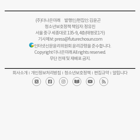
(주)더나은미래 발행인/편집인: 김윤곤
청소년보호정책 책임자: 정유진
서울 중구 세종대로 135-9, 4층(태평로1가)
기사제보:
press@futurechosun.com
인터넷신문윤리위원회 윤리강령을 준수합니다.
Copyright 더나은미래 All rights reserved.
무단 전재 및 재배포 금지.
회사소개
개인정보처리방침
청소년보호정책
편집규약
알립니다