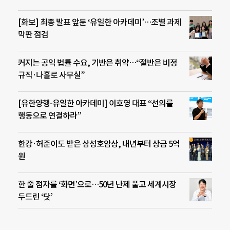
[화보] 최종 발표 앞둔 ‘유일한 아카데미’…조별 과제
막판 점검
커지는 공익 법률 수요, 기반은 취약…“절반은 비정
규직·나홀로 사무실”
[유한양행-유일한 아카데미] 이호영 대표 “선의를
행동으로 연결하라”
한강·허준이도 받은 삼성호암상, 내년부터 상금 5억
원
한 줄 점자를 ‘화면’으로…50년 난제 풀고 세계시장
두드린 ‘닷’