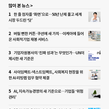
많이 본 뉴스 >
한 줄 점자를 ‘화면’으로…50년 난제 풀고 세계
시장 두드린 ‘닷’
버릴 뻔한 커튼·쿠션에 새 가치…이케아에 들어
온 사회적기업 재봉 서비스
기업자원봉사의 ‘진짜 성과’는 무엇인가…UN이
제시한 새 기준은
사이임팩트-넥스트임팩트, 사회복지 현장을 위
한 AI 리빙랩 업무 협약 체결
AI, 지속가능경영의 새 기준으로…기업들 ‘위험
관리’