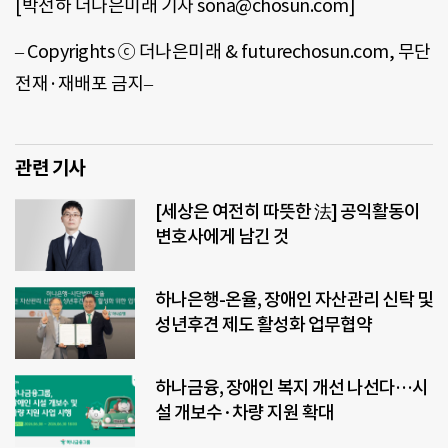
[
박선하 더나은미래 기자
sona@chosun.com]
–
Copyrights ⓒ
더나은미래
& futurechosun.com,
무단
전재
·
재배포 금지
–
관련 기사
[세상은 여전히 따뜻한 法] 공익활동이
변호사에게 남긴 것
하나은행-온율, 장애인 자산관리 신탁 및
성년후견 제도 활성화 업무협약
하나금융, 장애인 복지 개선 나선다…시
설 개보수·차량 지원 확대