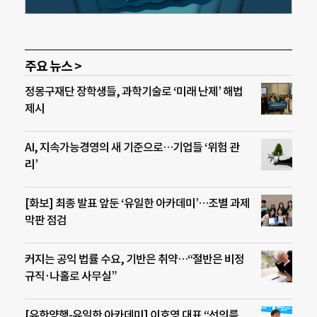
주요 뉴스 >
정몽구재단 장학생들, 과학기술로 ‘미래 난제’ 해법
제시
AI, 지속가능경영의 새 기준으로…기업들 ‘위험 관
리’
[화보] 최종 발표 앞둔 ‘유일한 아카데미’…조별 과제
막판 점검
커지는 공익 법률 수요, 기반은 취약…“절반은 비정
규직·나홀로 사무실”
[유한양행-유일한 아카데미] 이호영 대표 “선의를