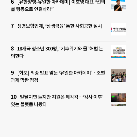
[유한양행-유일한 아카데미] 이호영 대표 “선의
를 행동으로 연결하라”
생명보험업계, ‘상생금융’ 통한 사회공헌 실시
18개국 청소년 300명, ‘기후위기와 물’ 해법 논
의한다
[화보] 최종 발표 앞둔 ‘유일한 아카데미’…조별
과제 막판 점검
발달지연 늘지만 지원은 제각각…‘검사 이후’
잇는 플랫폼 나왔다