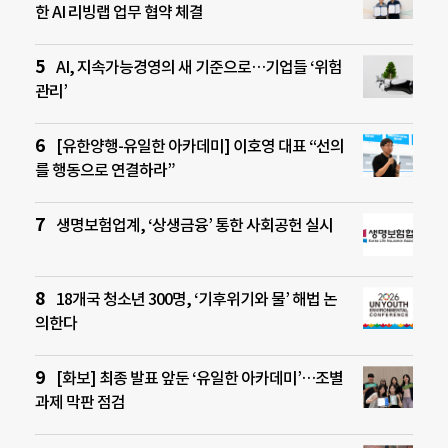
한 AI 리빙랩 업무 협약 체결
AI, 지속가능경영의 새 기준으로…기업들 ‘위험
관리’
[유한양행-유일한 아카데미] 이호영 대표 “선의
를 행동으로 연결하라”
생명보험업계, ‘상생금융’ 통한 사회공헌 실시
18개국 청소년 300명, ‘기후위기와 물’ 해법 논
의한다
[화보] 최종 발표 앞둔 ‘유일한 아카데미’…조별
과제 막판 점검