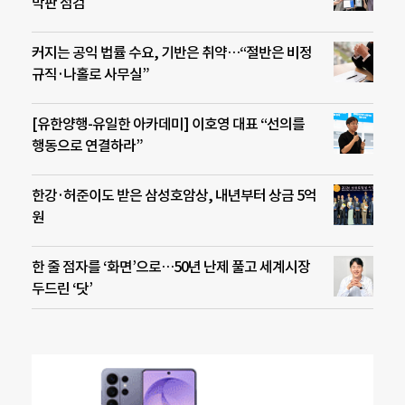
막판 점검
커지는 공익 법률 수요, 기반은 취약…“절반은 비정
규직·나홀로 사무실”
[유한양행-유일한 아카데미] 이호영 대표 “선의를
행동으로 연결하라”
한강·허준이도 받은 삼성호암상, 내년부터 상금 5억
원
한 줄 점자를 ‘화면’으로…50년 난제 풀고 세계시장
두드린 ‘닷’