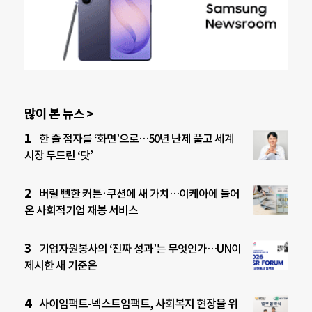
많이 본 뉴스 >
한 줄 점자를 ‘화면’으로…50년 난제 풀고 세계
시장 두드린 ‘닷’
버릴 뻔한 커튼·쿠션에 새 가치…이케아에 들어
온 사회적기업 재봉 서비스
기업자원봉사의 ‘진짜 성과’는 무엇인가…UN이
제시한 새 기준은
사이임팩트-넥스트임팩트, 사회복지 현장을 위