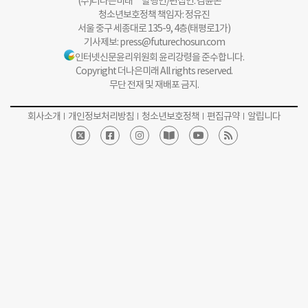
(주)더나은미래 발행인/편집인: 김윤곤
청소년보호정책 책임자: 정유진
서울 중구 세종대로 135-9, 4층(태평로1가)
기사제보:
press@futurechosun.com
인터넷신문윤리위원회 윤리강령을 준수합니다.
Copyright 더나은미래 All rights reserved.
무단 전재 및 재배포 금지.
회사소개
개인정보처리방침
청소년보호정책
편집규약
알립니다