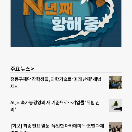
주요 뉴스 >
정몽구재단 장학생들, 과학기술로 ‘미래 난제’ 해법
제시
AI, 지속가능경영의 새 기준으로…기업들 ‘위험 관
리’
[화보] 최종 발표 앞둔 ‘유일한 아카데미’…조별 과제