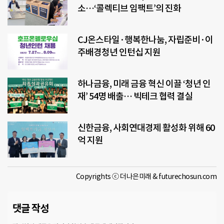
소…‘콜렉티브 임팩트’의 진화
CJ온스타일·행복한나눔, 자립준비·이
주배경청년 인턴십 지원
하나금융, 미래 금융 혁신 이끌 ‘청년 인
재’ 54명 배출… 빅테크 협력 결실
신한금융, 사회연대경제 활성화 위해 60
억 지원
Copyrights ⓒ 더나은미래 & futurechosun.com
댓글 작성