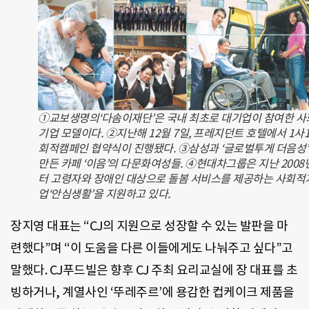
①교보생명의‘다솜이재단’은 국내 최초로 대기업이 참여한 사
기업 모델이다. ②지난해 12월 7일, 프레지던트 호텔에서 1사
회적캠페인 협약식이 진행됐다. ③삼성과 ‘글로벌투게 더음성
만든 카페 ‘이음’의 다문화여성들. ④현대차그룹은 지난 2008
터 고령자와 장애인 대상으로 돌봄 서비스를 제공하는 사회적
업‘안심생활’을 지원하고 있다.
장지영 대표는 “CJ의 지원으로 성장할 수 있는 발판을 마
련했다”며 “이 도움을 다른 이들에게도 나눠주고 싶다”고
말했다. CJ푸드빌은 향후 CJ 주최 요리교실에 장 대표를 초
빙하거나, 계열사인 ‘뚜레주르’에 용감한 컵케이크 제품을