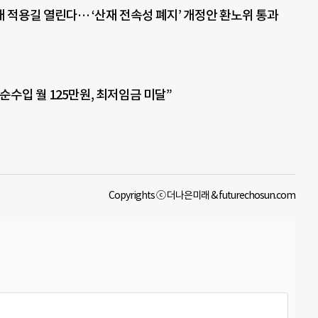
 적용길 열린다… ‘산재 전속성 폐지’ 개정안 환노위 통과
순수입 월 125만원, 최저임금 미달”
Copyrights ⓒ 더나은미래 & futurechosun.com