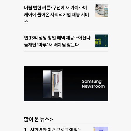
버릴 뻔한 커튼·쿠션에 새 가치…이
케아에 들어온 사회적기업 재봉 서비
스
연 13억 상당 창업 혜택 제공…아산나
눔재단 ‘마루’ 새 배치팀 찾는다
많이 본 뉴스 >
사회변화 이끈 프로그램 찾는