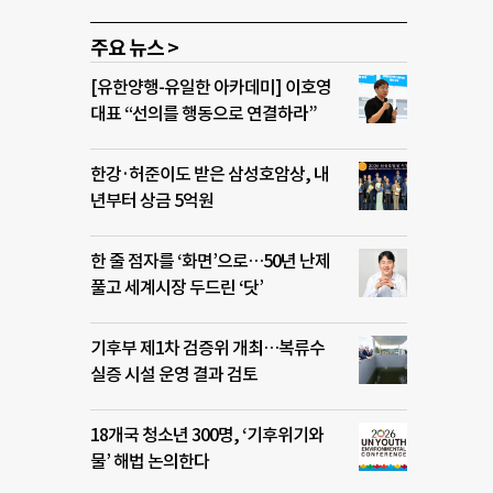
주요 뉴스 >
[유한양행-유일한 아카데미] 이호영
대표 “선의를 행동으로 연결하라”
한강·허준이도 받은 삼성호암상, 내
년부터 상금 5억원
한 줄 점자를 ‘화면’으로…50년 난제
풀고 세계시장 두드린 ‘닷’
기후부 제1차 검증위 개최…복류수
실증 시설 운영 결과 검토
18개국 청소년 300명, ‘기후위기와
물’ 해법 논의한다