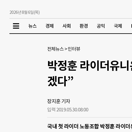
2026년 8월 6일(목)
뉴스
경제
사회
환경
공익
국제
전체뉴스
>
인터뷰
박정훈 라이더유니온
겠다”
장지훈 기자
입력 2019.05.30.
08:00
국내 첫 라이더 노동조합 박정훈 라이더