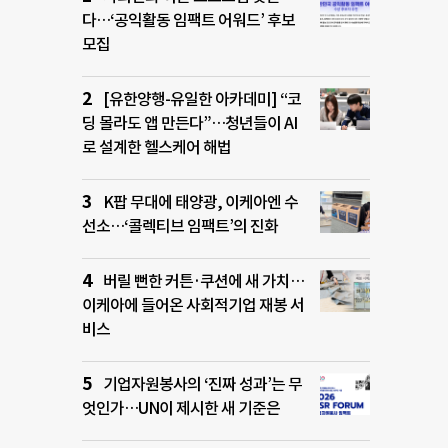
다…‘공익활동 임팩트 어워드’ 후보
모집
[유한양행-유일한 아카데미] “코
딩 몰라도 앱 만든다”…청년들이 AI
로 설계한 헬스케어 해법
K팝 무대에 태양광, 이케아엔 수
선소…‘콜렉티브 임팩트’의 진화
버릴 뻔한 커튼·쿠션에 새 가치…
이케아에 들어온 사회적기업 재봉 서
비스
기업자원봉사의 ‘진짜 성과’는 무
엇인가…UN이 제시한 새 기준은