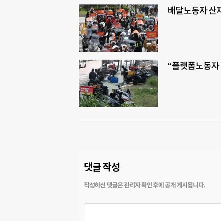
배달노동자 산재
“플랫폼노동자 
댓글 작성