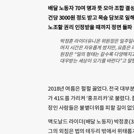
배달 노동자 70여 명과 뜻 모아 조합 결
건당 3000원 정도 받고 목숨 담보로 
노조할 권리 인정받을 때까지 정면 돌파
박정훈 라이더유니온 위원장은 일주일에
머지 시간은 자유롭게 썼지만, 요즘은 
원장은 “일의 형태는 갈수록 다양해지고
대우받는 세상이 오기를 바란다”고 말
2018년 여름은 펄펄 끓었다. 전국 대
가 41도를 가리켜 ‘홍프리카’로 불렸다
장인 사람들은 불볕더위를 피할 길이 없
맥도날드 라이더(배달 노동자) 박정훈(35
그의 외침은 법의 테두리 밖에서 위태롭