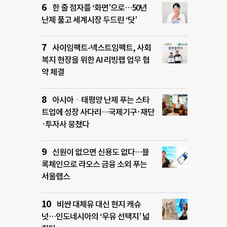
한 줄 점자를 ‘화면’으로…50년
난제 풀고 세계시장 두드린 ‘닷’
사이임팩트-넥스트임팩트, 사회
복지 현장을 위한 AI 리빙랩 업무 협
약 체결
아시아ㆍ태평양 난제 푸는 스타
트업에 성장 사다리…국제기구·재단
·투자사 뭉쳤다
신원이 없으면 신용도 없다…블
록체인으로 라오스 금융 소외 푸는
서울랩스
비싼 대체유 대신 현지 캐슈
넛…인도네시아의 ‘우유 선택지’ 넓