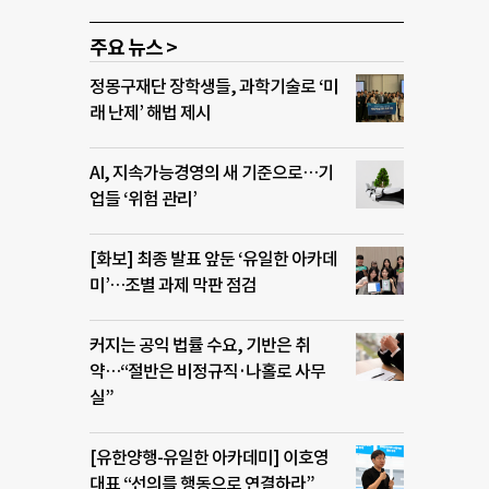
주요 뉴스 >
정몽구재단 장학생들, 과학기술로 ‘미
래 난제’ 해법 제시
AI, 지속가능경영의 새 기준으로…기
업들 ‘위험 관리’
[화보] 최종 발표 앞둔 ‘유일한 아카데
미’…조별 과제 막판 점검
커지는 공익 법률 수요, 기반은 취
약…“절반은 비정규직·나홀로 사무
실”
[유한양행-유일한 아카데미] 이호영
대표 “선의를 행동으로 연결하라”