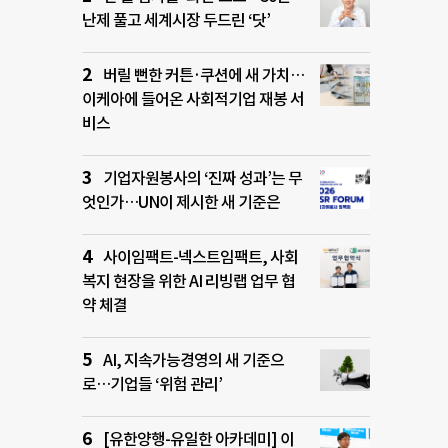
난제 풀고 세계시장 두드린 ‘닷’
버릴 뻔한 커튼·쿠션에 새 가치…
이케아에 들어온 사회적기업 재봉 서
비스
기업자원봉사의 ‘진짜 성과’는 무
엇인가…UN이 제시한 새 기준은
사이임팩트-넥스트임팩트, 사회
복지 현장을 위한 AI 리빙랩 업무 협
약 체결
AI, 지속가능경영의 새 기준으
로…기업들 ‘위험 관리’
[유한양행-유일한 아카데미] 이