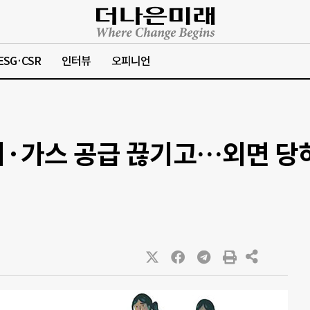
ESG·CSR
인터뷰
오피니언
기·가스 공급 끊기고…외면 당