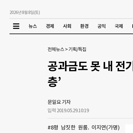
2026년 8월 8일(토)
뉴스
경제
사회
환경
공익
국제
전체뉴스
>
기획/특집
공과금도 못 내 전
층’
문일요 기자
입력 2019.05.29.
10:19
#8평 남짓한 원룸. 이지연(가명)