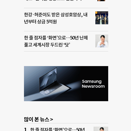
한강·허준이도 받은 삼성호암상, 내
년부터 상금 5억원
한 줄 점자를 ‘화면’으로…50년 난제
풀고 세계시장 두드린 ‘닷’
많이 본 뉴스 >
한 줄 점자를 ‘화면’으로…50년