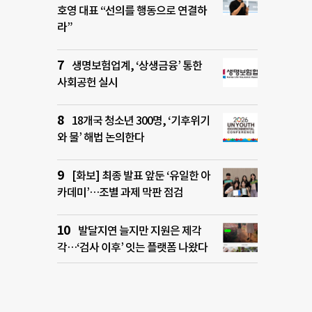
호영 대표 “선의를 행동으로 연결하
라”
생명보험업계, ‘상생금융’ 통한
사회공헌 실시
18개국 청소년 300명, ‘기후위기
와 물’ 해법 논의한다
[화보] 최종 발표 앞둔 ‘유일한 아
카데미’…조별 과제 막판 점검
발달지연 늘지만 지원은 제각
각…‘검사 이후’ 잇는 플랫폼 나왔다