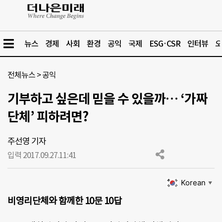
뉴스
경제
사회
환경
공익
국제
ESG·CSR
인터뷰
오
전체뉴스
>
공익
기부하고 싶은데 믿을 수 있을까… ‘가짜
단체’ 피하려면?
주선영 기자
입력 2017.09.27.
11:41
Korean
▼
비영리단체와 함께한 10문 10답