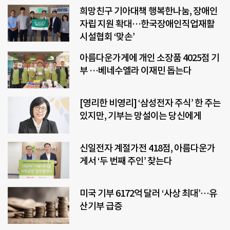
희망친구 기아대책 행복한나눔, 장애인
자립 지원 확대…한국장애인직업재활
시설협회 ‘맞손’
아름다운가게에 개인 소장품 4025점 기
부 …베네수엘라 이재민 돕는다
[영리한 비영리] ‘삼성전자 주식’ 한 주는
있지만, 기부는 망설이는 당신에게
신일전자 계절가전 418점, 아름다운가
게서 ‘두 번째 주인’ 찾는다
미국 기부 6172억 달러 ‘사상 최대’…유
산기부 급증