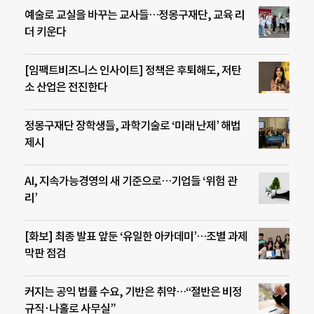
예술로 교실을 바꾸는 교사들…정몽구재단, 교육 리
더 키운다
[임팩트비즈니스 인사이트] 정책은 후퇴해도, 저탄
소 산업은 전진한다
정몽구재단 장학생들, 과학기술로 ‘미래 난제’ 해법
제시
AI, 지속가능경영의 새 기준으로…기업들 ‘위험 관
리’
[화보] 최종 발표 앞둔 ‘유일한 아카데미’…조별 과제
막판 점검
커지는 공익 법률 수요, 기반은 취약…“절반은 비정
규직·나홀로 사무실”