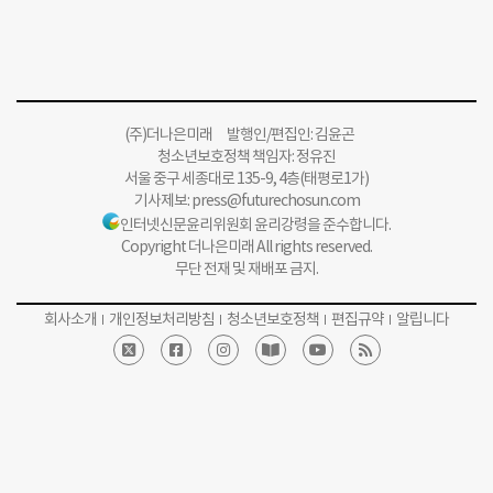
(주)더나은미래 발행인/편집인: 김윤곤
청소년보호정책 책임자: 정유진
서울 중구 세종대로 135-9, 4층(태평로1가)
기사제보:
press@futurechosun.com
인터넷신문윤리위원회 윤리강령을 준수합니다.
Copyright 더나은미래 All rights reserved.
무단 전재 및 재배포 금지.
회사소개
개인정보처리방침
청소년보호정책
편집규약
알립니다