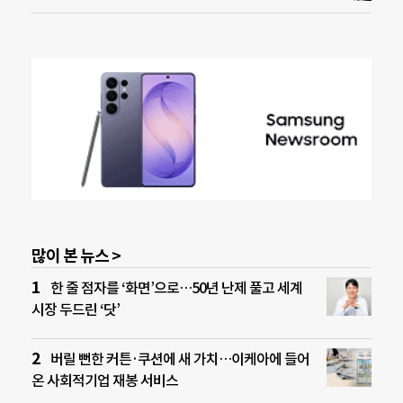
많이 본 뉴스 >
한 줄 점자를 ‘화면’으로…50년 난제 풀고 세계
시장 두드린 ‘닷’
버릴 뻔한 커튼·쿠션에 새 가치…이케아에 들어
온 사회적기업 재봉 서비스