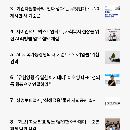
기업자원봉사의 ‘진짜 성과’는 무엇인가…UN이
제시한 새 기준은
사이임팩트-넥스트임팩트, 사회복지 현장을 위
한 AI 리빙랩 업무 협약 체결
AI, 지속가능경영의 새 기준으로…기업들 ‘위험
관리’
[유한양행-유일한 아카데미] 이호영 대표 “선의
를 행동으로 연결하라”
생명보험업계, ‘상생금융’ 통한 사회공헌 실시
[화보] 최종 발표 앞둔 ‘유일한 아카데미’…조별
과제 막판 점검