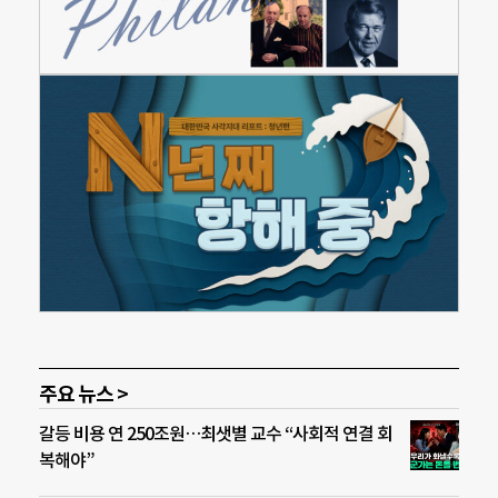
주요 뉴스 >
갈등 비용 연 250조원…최샛별 교수 “사회적 연결 회
복해야”